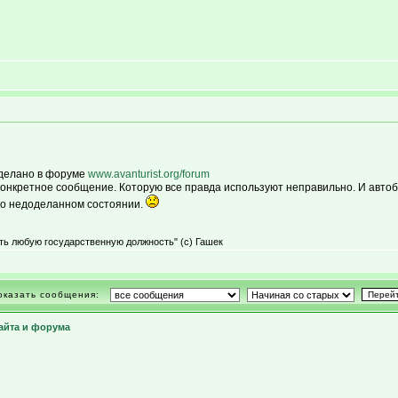
сделано в форуме
www.avanturist.org/forum
конкретное сообщение. Которую все правда используют неправильно. И авто
но недоделанном состоянии.
ть любую государственную должность" (с) Гашек
оказать сообщения:
айта и форума