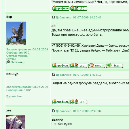
"Можем ли мы изменить мир? Нет, но, черт возьми,
dep
Добавлено: 01.07.2009 14:25:46
alt
Да, ты прав. Внешнее администрирование объ
Тогда оно просто должно быть.
_________________
+7 (906) 049–92–69, Харчевня Депа — бренд, раскр
Зарегистрирован: 04.03.2009
Посетитель ПХ 11, увидев бейдж: — Тебя зовут Де
Сообщения: 970
Откуда: Москва
Группы:
[
Питание
]
Ильнур
Добавлено: 01.07.2009 17:33:19
Видел на одном форуме разделы, в которых а
Зарегистрирован: 08.06.2009
Сообщения: 1182
Группы: Нет
xyz
Добавлено: 01.07.2009 22:48:34
звания
плохая идея.