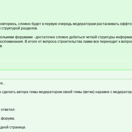
аз повторюсь, сложно будет в первую очередь модераторам растаскивать офф
й структурой разделов.
колькими форумами - достаточно сложно добиться четкой структуры информац
 воспоминания. В итоге от вопроса строительства лавки все переходит к воп
в.
...
 сделать автора темы модератором своей темы (ветки) наравне с модерато
 ответил.
 форума.
дной странице.