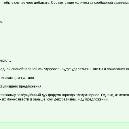
 чтобы в случае чего добавить. Соответствие количества сообщений званиям 
е:
ерил...
бодной сценой" или "ой как здорово" - будут удаляться. Советы и пожелания 
сплывающем тултипе.
оступившего предложения.
 поскольку возбуждённый дух форума гораздо плодотворнее. Однако, измене
- их можно ввести и раньше, они декоративны. Жду предложений.