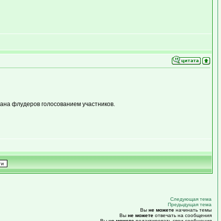
бана флудеров голосованием участников.
Следующая тема
Предыдущая тема
Вы
не можете
начинать темы
Вы
не можете
отвечать на сообщения
Вы
не можете
редактировать свои сообщения