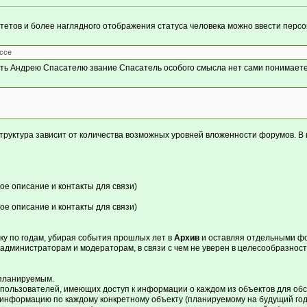
стетов и более наглядного отображения статуса человека можно ввести перс
ссе
ать Андрею Спасателю звание Спасатель особого смысла нет сами понимает
структура зависит от количества возможных уровней вложенности форумов. В 
кое описание и контакты для связи)
кое описание и контакты для связи)
ку по годам, убирая события прошлых лет в
Архив
и оставляя отдельными ф
 администраторам и модераторам, в связи с чем не уверен в целесообразност
 планируемым.
пользователей, имеющих доступ к информации о каждом из объектов для обсу
ь информацию по каждому конкретному объекту (планируемому на будущий год