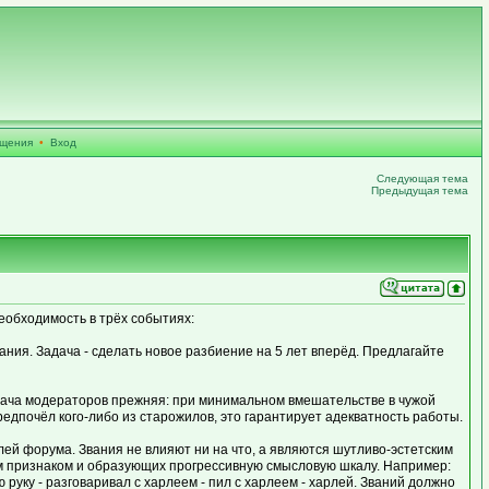
бщения
•
Вход
Следующая тема
Предыдущая тема
еобходимость в трёх событиях:
ния. Задача - сделать новое разбиение на 5 лет вперёд. Предлагайте
дача модераторов прежняя: при минимальном вмешательстве в чужой
дпочёл кого-либо из старожилов, это гарантирует адекватность работы.
лей форума. Звания не влияют ни на что, а являются шутливо-эстетским
м признаком и образующих прогрессивную смысловую шкалу. Например:
ю руку - разговаривал с харлеем - пил с харлеем - харлей. Званий должно