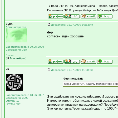
_________________
+7 (906) 049–92–69, Харчевня Депа — бренд, раскр
Посетитель ПХ 11, увидев бейдж: — Тебя зовут Де
Zyko
Добавлено: 01.07.2009 10:52:45
Администратор
dep
согласен, идеи хорошие
Зарегистрирован: 20.05.2006
Сообщения: 365
Группы:
[
Волонтёры
]
alt
Добавлено: 01.07.2009 11:00:23
dep писал(а):
Дабы упростить задачу модератора хор
Зарегистрирован: 13.06.2007
Это сработает не лучшим образом. И вместо п
Сообщения: 3093
И вместо того, чтобы писать в чужой созданно
Откуда: 17
Группы: Нет
авторскими правами на модерацию? Перейдут
Это как попытка "если каждый сдаст по 100р" 
_________________