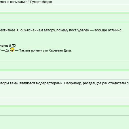
 можно попытаться!" Руперт Мердок
ективнее. С объяснением автору, почему пост удалён — вообще отлично.
ученный ПХ
п? — Да
— Так вот почему это Харчевня Депа.
вторы темы являются модерарторами. Например, раздел, где работодатели п