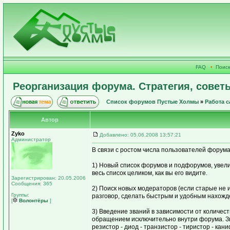
FAQ
•
Поиск
Реорганизация форума. Стратегия, совет
Список форумов Пустые Холмы
»
Работа с
Автор
Zyko
Добавлено: 05.06.2008 13:57:21
Администратор
В связи с ростом числа пользователей форума
1) Новый список форумов и подфорумов, увели
весь список целиком, как вы его видите.
Зарегистрирован: 20.05.2006
Сообщения: 365
2) Поиск новых модераторов (если старые не
Группы:
разговор, сделать быстрым и удобным нахожд
[
Волонтёры
]
3) Введение званий в зависимости от количес
обращением исключительно внутри форума. Зв
резистор - диод - транзистор - тиристор - кан