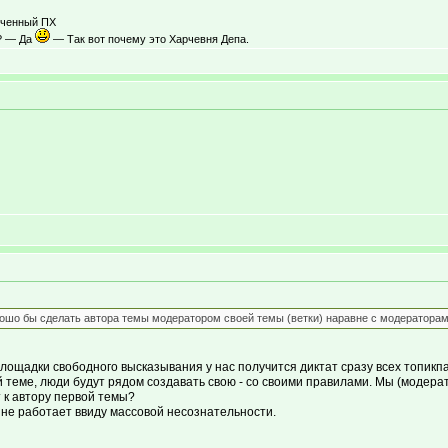
ученный ПХ
п? — Да
— Так вот почему это Харчевня Депа.
ошо бы сделать автора темы модератором своей темы (ветки) наравне с модератора
лощадки свободного высказывания у нас получится диктат сразу всех топикп
й теме, люди будут рядом создавать свою - со своими правилами. Мы (модерат
 к автору первой темы?
- не работает ввиду массовой несознательности.