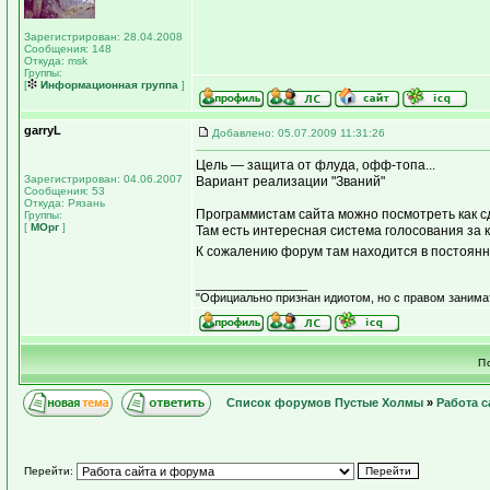
Зарегистрирован: 28.04.2008
Сообщения: 148
Откуда: msk
Группы:
[
Информационная группа
]
garryL
Добавлено: 05.07.2009 11:31:26
Цель — защита от флуда, офф-топа...
Зарегистрирован: 04.06.2007
Вариант реализации "Званий"
Сообщения: 53
Откуда: Рязань
Программистам сайта можно посмотреть как 
Группы:
[
МОрг
]
Там есть интересная система голосования за 
К сожалению форум там находится в постоян
_________________
"Официально признан идиотом, но с правом занима
П
Список форумов Пустые Холмы
»
Работа с
Перейти: