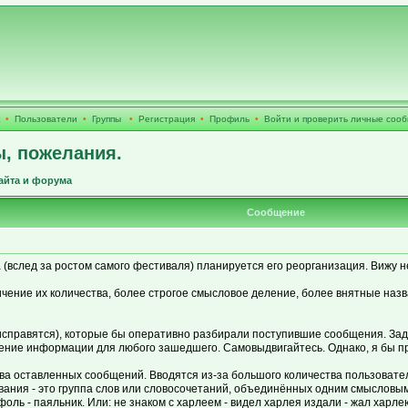
•
Пользователи
•
Группы
•
Регистрация
•
Профиль
•
Войти и проверить личные соо
ы, пожелания.
айта и форума
Сообщение
 (вслед за ростом самого фестиваля) планируется его реорганизация. Вижу н
чение их количества, более строгое смысловое деление, более внятные назва
 исправятся), которые бы оперативно разбирали поступившие сообщения. За
ение информации для любого зашедшего. Самовыдвигайтесь. Однако, я бы пре
тва оставленных сообщений. Вводятся из-за большого количества пользовате
ания - это группа слов или словосочетаний, объединённых одним смысловы
ифоль - паяльник. Или: не знаком с харлеем - видел харлея издали - жал харле