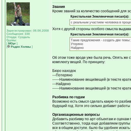
Звания
Кроме званий за количество сообщений для э
Кристальная Земляничная писал(а):
с реальным участием человека в проце
Хотя с другой стороны особого смысла выдав
Зарегистрирован: 06.06.2008
Сообщения: 338
Кристальная Земляничная писал(а):
Откуда: Суздаль
Такие предложения - создать две темы:
Группы:
[
МОрг
]
Утеряно
[
Радио Холмы
]
Найдено
Об этом тоже вроде уже была речь. Опять же 
комплекту вещей. По принципу:
Бюро находок
---Потеряно
------Наименование вещи/вещей (в тексте крат
---Найдено
------Наименование вещи/вещей (в тексте крат
Разбивка по годам
Возможно есть смысл сделать какую-то разбив
будущий год. Хотя это сильно добавит работы
Организационные вопросы
Добавить разбивку по арт-объектам и сценам
Соответственно, тогда еще добавляем группы 
все в общем доступе. было бы удобнее искат