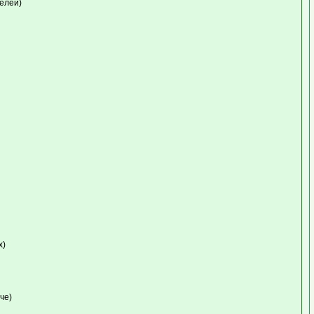
елей)
х)
че)