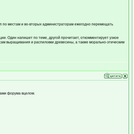
топ по местам и во-вторых администраторам ежегодно перемещать
ии. Один напишет по теме, другой прочитает, откомментирует узкое
росам выращивания и распиловки древесины, а также морально-этическим
рами форума вцелом.