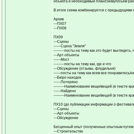
объекта и необходимый план/схему/объем рабо
В итоге схема комбинируется с предыдущими в
Архив
---ПХ07
---ПХ08
ПХ09
---Сцены
------Сцена "Земля"
---------посты на тему как это будет выглядеть, 
---Арт-объекты
------Мост
---------посты на тему как, где и что
---Обсуждение (отзывы, флудильня)
------посты на тему как всем все понравилось/
---Бюро находок
------Потеряно
---------Наименование вещи/вещей (в тексте кр
------Найдено
---------Наименование вещи/вещей (в тексте кр
ПХ10 (до публикации информации о фестивале 
---Сцены
---Арт-объекты
---Обсуждение
Бесценный опыт (полученные опытным путем от
---Строительство