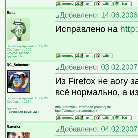
Вова
Добавлено: 14.06.2006
Исправлено на
http
Зарегистрирован: 25.05.2006
Сообщения: 265
Откуда: Москва
Группы: Нет
RC_Behemoth
Добавлено: 03.02.2007
Из Firefox не аогу
всё нормально, а и
Зарегистрирован: 13.06.2006
Сообщения: 174
_________________
http://teremock-teremock.promodj.ru/
Группы:
http://vkontakte.ru/teremock
[
Звуковая команда
]
Ranetka
Добавлено: 04.02.2007