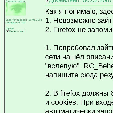
Администратор
Как я понимаю, зде
1. Невозможно зайт
Зарегистрирован: 20.05.2006
Сообщения: 365
2. Firefox не запом
Группы:
[
Волонтёры
]
1. Попробовал зайти
сети нашёл описан
"вслепую". RC_Behe
напишите сюда резу
2. В firefox должн
и cookies. При вход
автоматически запо