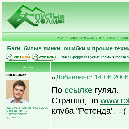
FAQ
•
Поиск
•
Пользователи
•
Группы
•
Регис
Баги, битые линки, ошибки и прочие техн
Список форумов Пустые Холмы
»
Работа с
Автор
EMERCOMer
Добавлено: 14.06.2006
По
ссылке
гулял.
Странно, но
www.rot
Зарегистрирован: 25.05.2006
клуба "Ротонда". =(
Сообщения: 73
Откуда: Москва
Группы: Нет