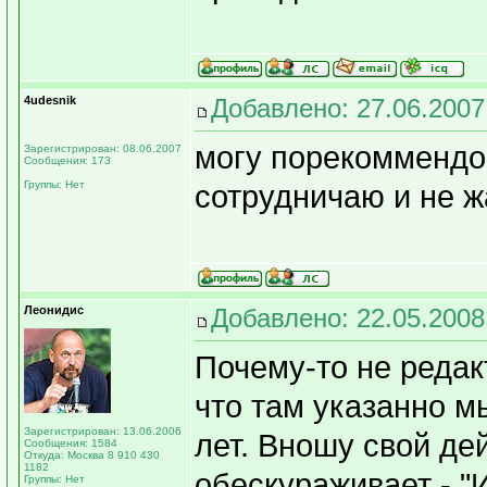
4udesnik
Добавлено: 27.06.2007
могу порекоммендова
Зарегистрирован: 08.06.2007
Сообщения: 173
Группы: Нет
сотрудничаю и не ж
Леонидис
Добавлено: 22.05.2008
Почему-то не реда
что там указанно м
Зарегистрирован: 13.06.2006
лет. Вношу свой де
Сообщения: 1584
Откуда: Москва 8 910 430
1182
обескураживает - "И
Группы: Нет