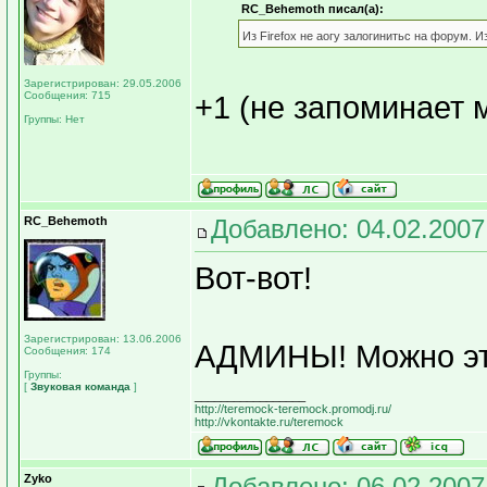
RC_Behemoth писал(а):
Из Firefox не аогу залогинитьс на форум. 
Зарегистрирован: 29.05.2006
Сообщения: 715
+1 (не запоминает 
Группы: Нет
RC_Behemoth
Добавлено: 04.02.2007
Вот-вот!
Зарегистрирован: 13.06.2006
АДМИНЫ! Можно эт
Сообщения: 174
Группы:
[
Звуковая команда
]
_________________
http://teremock-teremock.promodj.ru/
http://vkontakte.ru/teremock
Zyko
Добавлено: 06.02.2007