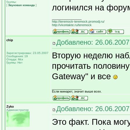
Группы:
логинился на фор
[
Звуковая команда
]
_________________
http://teremock-teremock.promodj.ru/
http://vkontakte.ru/teremock
chip
Добавлено: 26.06.2007
Вторую неделю наб
Зарегистрирован: 23.05.2007
Сообщения: 19
Откуда: Мск
Группы: Нет
прочитать половину
Gateway" и все
_________________
Если минарет, значит выше всех.
Zyko
Добавлено: 26.06.2007
Администратор
Это факт. Пока мог