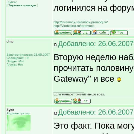
Группы:
логинился на фор
[
Звуковая команда
]
_________________
http://teremock-teremock.promodj.ru/
http://vkontakte.ru/teremock
chip
Добавлено: 26.06.2007
Вторую неделю наб
Зарегистрирован: 23.05.2007
Сообщения: 19
Откуда: Мск
Группы: Нет
прочитать половину
Gateway" и все
_________________
Если минарет, значит выше всех.
Zyko
Добавлено: 26.06.2007
Администратор
Это факт. Пока мог