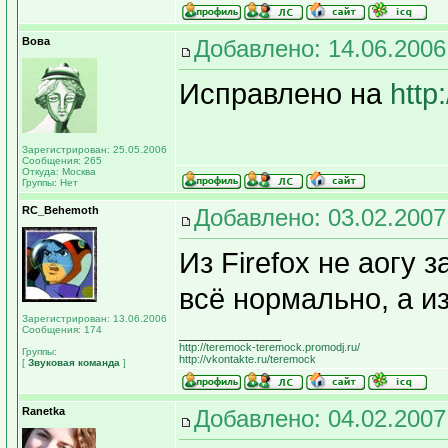
Вова
Добавлено: 14.06.2006
Исправлено на
http
Зарегистрирован: 25.05.2006
Сообщения: 265
Откуда: Москва
Группы: Нет
RC_Behemoth
Добавлено: 03.02.2007
Из Firefox не аогу
всё нормально, а и
Зарегистрирован: 13.06.2006
Сообщения: 174
_________________
http://teremock-teremock.promodj.ru/
Группы:
http://vkontakte.ru/teremock
[
Звуковая команда
]
Ranetka
Добавлено: 04.02.2007