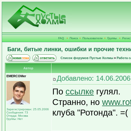
FAQ
•
Поиск
•
Пользователи
•
Группы
•
Регис
Баги, битые линки, ошибки и прочие техн
Список форумов Пустые Холмы
»
Работа с
Автор
EMERCOMer
Добавлено: 14.06.2006
По
ссылке
гулял.
Странно, но
www.rot
Зарегистрирован: 25.05.2006
клуба "Ротонда". =(
Сообщения: 73
Откуда: Москва
Группы: Нет