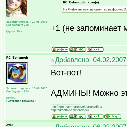
RC_Behemoth писал(а):
Из Firefox не аогу залогинитьс на форум. 
Зарегистрирован: 29.05.2006
Сообщения: 715
+1 (не запоминает 
Группы: Нет
RC_Behemoth
Добавлено: 04.02.2007
Вот-вот!
Зарегистрирован: 13.06.2006
АДМИНЫ! Можно эт
Сообщения: 174
Группы:
[
Звуковая команда
]
_________________
http://teremock-teremock.promodj.ru/
http://vkontakte.ru/teremock
Zyko
Добавлено: 06.02.2007