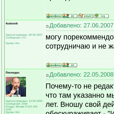
4udesnik
Добавлено: 27.06.2007
могу порекоммендова
Зарегистрирован: 08.06.2007
Сообщения: 173
Группы: Нет
сотрудничаю и не ж
Леонидис
Добавлено: 22.05.2008
Почему-то не реда
что там указанно м
Зарегистрирован: 13.06.2006
лет. Вношу свой де
Сообщения: 1584
Откуда: Москва 8 910 430
1182
обескураживает - "И
Группы: Нет