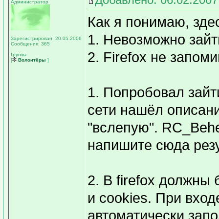
Администратор
Как я понимаю, зде
1. Невозможно зайт
Зарегистрирован: 20.05.2006
Сообщения: 365
2. Firefox не запом
Группы:
[
Волонтёры
]
1. Попробовал зайти
сети нашёл описан
"вслепую". RC_Behe
напишите сюда резу
2. В firefox должн
и cookies. При вход
автоматически запо