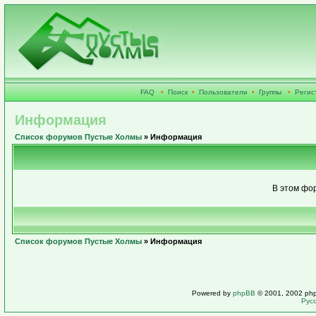
FAQ
•
Поиск
•
Пользователи
•
Группы
•
Регис
Информация
Список форумов Пустые Холмы
» Информация
В этом фо
Список форумов Пустые Холмы
» Информация
Powered by
phpBB
© 2001, 2002 ph
Рус