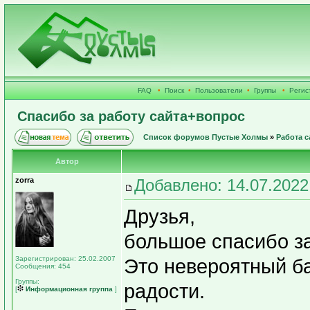
FAQ
•
Поиск
•
Пользователи
•
Группы
•
Регис
Спасибо за работу сайта+вопрос
Список форумов Пустые Холмы
»
Работа с
Автор
zorra
Добавлено: 14.07.2022
Друзья,
большое спасибо за
Зарегистрирован: 25.02.2007
Это невероятный ба
Сообщения: 454
Группы:
радости.
[
Информационная группа
]