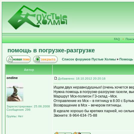
FAQ
•
Поиск
помощь в погрузке-разгрузке
Список форумов Пустые Холмы
»
Помощь 
Автор
ondine
Добавлено: 18.10.2012 20:20:16
Ищем двух неравнодушных! (очень хочется вери
Нужна помощь в погрузке-разгрузке газели, в
Маршрут Мск-полигон ГЗ-склад –Мск.
Отправление из Мск – в пятницу в 8.00 с Бульв
Возвращение в Мск – вечером пятницы.
Зарегистрирован: 25.06.2008
Сообщения: 296
В идеале хорошо бы крепких парней, но силь
Звоните: 8-964-634-75-88
Группы: Нет