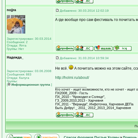
nojjra
Добавлено: 30.03.2014 12:02:19
А где вообще про сам фестиваль то почитать м
Зарегистрирован: 30.03.2014
Сообщения: 2
Откуда: Ялта
Группы: Нет
Надежда_
Добавлено: 31.03.2014 10:59:34
Не всё.
А почитать можно на этом сайте, сс
Зарегистрирован: 03.06.2008
Сообщения: 883
http://holmi.ru/about/
Откуда: Калуга
Группы:
[
Информационная группа
]
_________________
Кто хочет - ищет возможности, кто не хочет - ищет о
ПХ2008_2009 - Гость
ПХ_2010 - "Крокодил и Солнце",
ГЗ_2009,2010,2013 - Харчевня
ПХ_2011 - "Веранда", Инфоточка, Харчевня ДЕПа
Быть Добру! _ 2011_ 2012_2013_2014_Харчевня
П
Список форумов Пустые Холмы
»
Помощь 