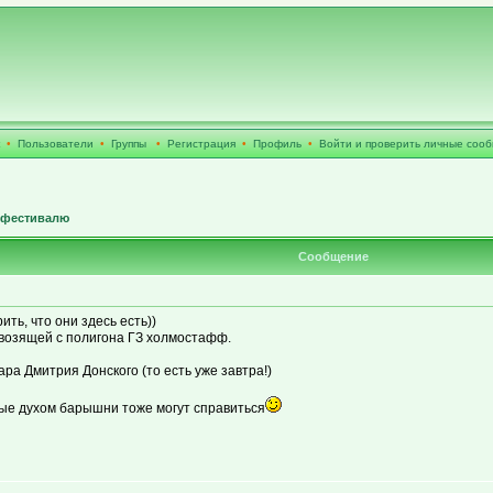
•
Пользователи
•
Группы
•
Регистрация
•
Профиль
•
Войти и проверить личные соо
фестивалю
Сообщение
ть, что они здесь есть))
ывозящей с полигона ГЗ холмостафф.
ара Дмитрия Донского (то есть уже завтра!)
ные духом барышни тоже могут справиться