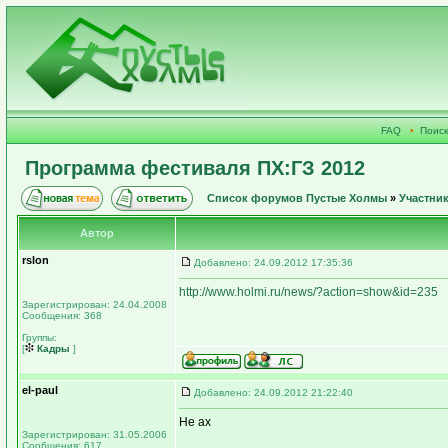
FAQ
•
Поиск
Программа фестиваля ПХ:ГЗ 2012
Список форумов Пустые Холмы
»
Участни
Автор
rslon
Добавлено: 24.09.2012 17:35:36
http://www.holmi.ru/news/?action=show&id=235
Зарегистрирован: 24.04.2008
Сообщения: 368
Группы:
[
Кадры
]
el-paul
Добавлено: 24.09.2012 21:22:40
Не ах
Зарегистрирован: 31.05.2006
Сообщения: 617