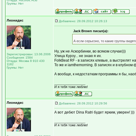
Откуда: Ascorbic Acid
Группы: Нет
Леонидис
Добавлено: 28.09.2012 10:26:13
Jack Brown писал(а):
А если серьезно, то какие группы вид
Ну, уж не Аскорбинки, во всяком случае)))
Зарегистрирован: 13.06.2006
Улица Курзу... не знаю я их.
Сообщения: 1584
FolkBeat RF - в записях клевые, а выстрелят на
Откуда: Москва 8 910 430
1182
То же и iamthemorning. В записях и в клубном
Группы: Нет
А вообще, к недостаткам программы я бы, нао
_________________
И я тебя тоже люблю!
Леонидис
Добавлено: 28.09.2012 10:29:56
А вот дебют Dina Ratri будет ярким, уверен! )))
_________________
И я тебя тоже люблю!