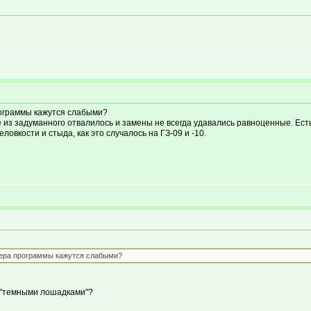
рограммы кажутся слабыми?
гое из задуманного отвалилось и замены не всегда удавались равноценные. Ест
ловкости и стыда, как это случалось на ГЗ-09 и -10.
мера программы кажутся слабыми?
м "темными лошадками"?