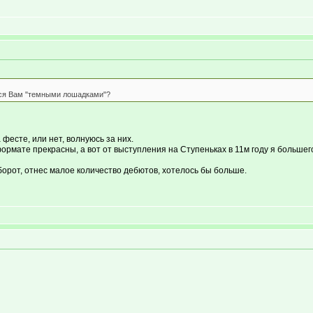
ятся Вам "темными лошадками"?
 фесте, или нет, волнуюсь за них.
 формате прекрасны, а вот от выступления на Ступеньках в 11м году я большег
борот, отнес малое количество дебютов, хотелось бы больше.