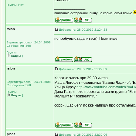
Спасибо!
Группы: Нет
_________________
внимание осторожно!! пишу на карменском языке
rslon
Добавлено: 28.09.2012 21:24:23
попробуем озадачиться), Плантище
Зарегистрирован: 24.04.2008
Сообщения: 368
Группы:
[
Кадры
]
rslon
Добавлено: 28.09.2012 21:29:39
Коротко здесь про 29-30 числа
Зарегистрирован: 24.04.2008
Маша Логофет - скрипачка "Лампы Ладино", "Exit
Сообщения: 368
Улица Курзу
http://www.youtube.com/watch?v
Дина Ратри - это проект альтистки группы "Eth
Группы:
[
Кадры
]
ФолкБит РФ folkbeatrf.ru/
сорри, щас бегу, позже напишу про остальных
plant
Добавлено: 28.09.2012 22:32:06