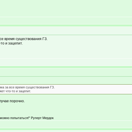
се время существования ГЗ.
то и зацепит.
ма за все время существования ГЗ.
ет что-то и зацепит.
лучае порочно.
 можно попытаться!" Руперт Мердок