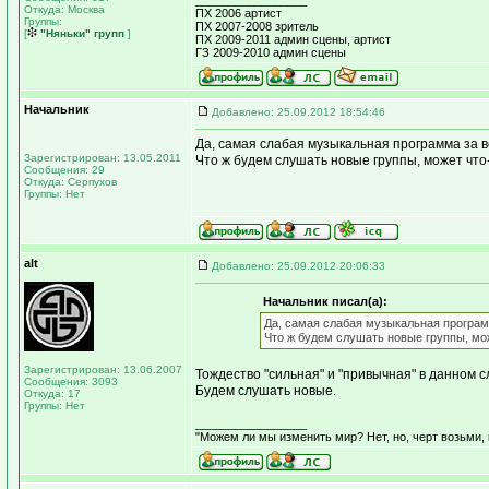
_________________
Откуда: Москва
ПХ 2006 артист
Группы:
ПХ 2007-2008 зритель
[
"Няньки" групп
]
ПХ 2009-2011 админ сцены, артист
ГЗ 2009-2010 админ сцены
Начальник
Добавлено: 25.09.2012 18:54:46
Да, самая слабая музыкальная программа за в
Зарегистрирован: 13.05.2011
Что ж будем слушать новые группы, может что-
Сообщения: 29
Откуда: Серпухов
Группы: Нет
alt
Добавлено: 25.09.2012 20:06:33
Начальник писал(а):
Да, самая слабая музыкальная програм
Что ж будем слушать новые группы, мож
Зарегистрирован: 13.06.2007
Тождество "сильная" и "привычная" в данном с
Сообщения: 3093
Будем слушать новые.
Откуда: 17
Группы: Нет
_________________
"Можем ли мы изменить мир? Нет, но, черт возьми,