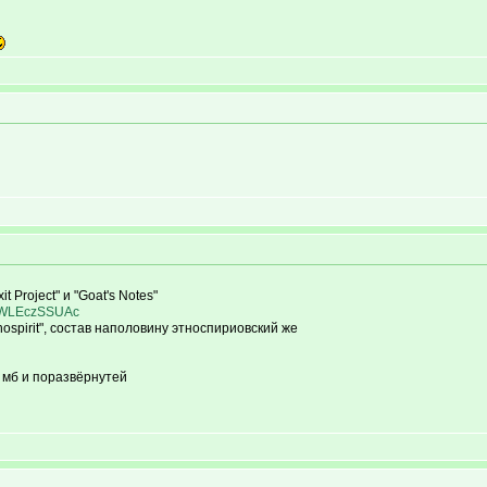
 Project" и "Goat's Notes"
=UWLEczSSUAc
nospirit", состав наполовину этноспириовский же
, мб и поразвёрнутей