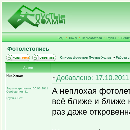
FAQ
•
Поиск
•
Пользователи
•
Группы
•
Регис
Фотолетопись
Список форумов Пустые Холмы
»
Работа с
Автор
Ник Харди
Добавлено: 17.10.2011
А неплохая фотоле
Зарегистрирован: 06.06.2011
Сообщения: 31
Группы: Нет
всё ближе и ближе 
раз даже откровенн