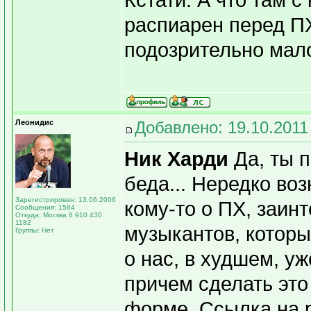
Кстати. А что там с
распиарен перед П
подозрительно мал
Леонидис
Добавлено: 19.10.2011
Ник Харди
Да, ты п
беда... Нередко во
Зарегистрирован: 13.06.2006
кому-то о ПХ, заин
Сообщения: 1584
Откуда: Москва 8 910 430
1182
музыкантов, которы
Группы: Нет
о нас, в худшем, у
причем сделать это
форме. Ссылка на 