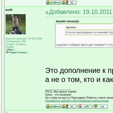
woffi
Добавлено: 19.10.2011
Impaler писал(а):
Цитата:
А если присоединить ко мнению Ху
Зарегистрирован: 06.06.2008
Сообщения: 338
Откуда: Суздаль
худсовет отбирает фото для галереи? я чт
Группы:
[
МОрг
]
[
Радио Холмы
]
Это дополнение к п
а не о том, кто и к
_________________
ПХ'11: Мусорные зомби!
Грязь - это иллюзия!
Не стоим на мосту! Проходим! (Работа у меня такая 
Разработка сайтов и обслуживание компьютеров