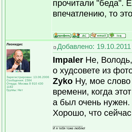
прочитали "беда". 
впечатлению, то это
Леонидис
Добавлено: 19.10.2011
Impaler
Не, Володь,
о худсовете из фо
Зарегистрирован: 13.06.2006
Zyko
Ну, мое слово 
Сообщения: 1584
Откуда: Москва 8 910 430
1182
времени, когда это
Группы: Нет
а был очень нужен.
Хорошо, что сейчас
_________________
И я тебя тоже люблю!