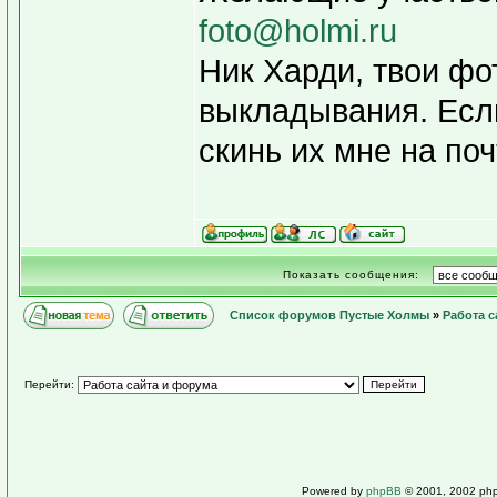
foto@holmi.ru
Ник Харди, твои фо
выкладывания. Если
скинь их мне на поч
Показать сообщения:
Список форумов Пустые Холмы
»
Работа с
Перейти:
Powered by
phpBB
© 2001, 2002 ph