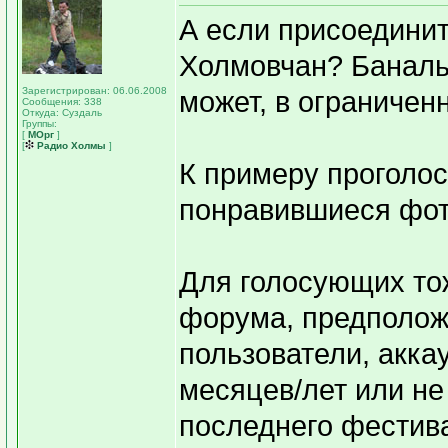
А если присоедини
Холмовчан? Банальн
Зарегистрирован: 06.06.2008
может, в ограничен
Сообщения: 338
Откуда: Суздаль
Группы:
[
МОрг
]
[
Радио Холмы
]
К примеру проголос
понравившиеся фот
Для голосующих то
форума, предположи
пользователи, акка
месяцев/лет или не
последнего фестив