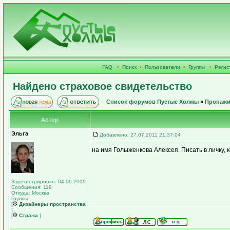
FAQ
•
Поиск
•
Пользователи
•
Группы
•
Регис
Найдено страховое свидетельство
Список форумов Пустые Холмы
»
Пропажи
Автор
Эльга
Добавлено: 27.07.2011 21:37:04
на имя Голыженкова Алексея. Писать в личку, 
Зарегистрирован: 04.06.2009
Сообщения: 118
Откуда: Москва
Группы:
[
Дизайнеры пространства
]
[
Стража
]