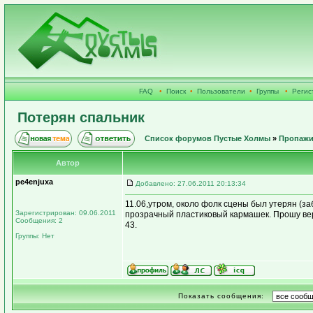
FAQ
•
Поиск
•
Пользователи
•
Группы
•
Регис
Потерян спальник
Список форумов Пустые Холмы
»
Пропажи
Автор
pe4enjuxa
Добавлено: 27.06.2011 20:13:34
11.06,утром, около фолк сцены был утерян (з
Зарегистрирован: 09.06.2011
прозрачный пластиковый кармашек. Прошу вер
Сообщения: 2
43.
Группы: Нет
Показать сообщения: