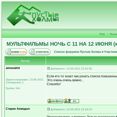
FAQ
•
Поиск
МУЛЬТФИЛЬМЫ НОЧЬ С 11 НА 12 ИЮНЯ (к
Список форумов Пустые Холмы
»
Участни
Автор
aimeealtid
Добавлено: 13.06.2011 22:42:58
Если кто-то знает как узнать список показанных
Зарегистрирован: 13.06.2011
Это очень-очень важно...
Сообщения: 2
Спасибо!
Группы: Нет
Старик Ахмедыч
Добавлено: 13.06.2011 23:19:23