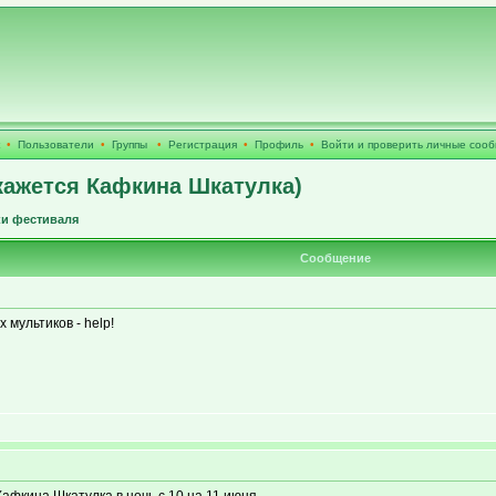
•
Пользователи
•
Группы
•
Регистрация
•
Профиль
•
Войти и проверить личные соо
ажется Кафкина Шкатулка)
ки фестиваля
Сообщение
 мультиков - help!