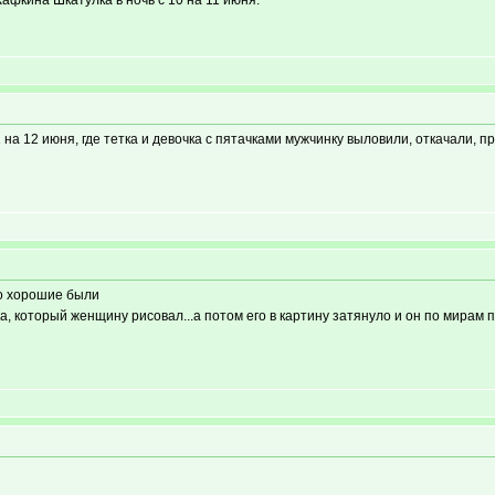
афкина Шкатулка в ночь с 10 на 11 июня.
 на 12 июня, где тетка и девочка с пятачками мужчинку выловили, откачали, п
но хорошие были
 который женщину рисовал...а потом его в картину затянуло и он по мирам п