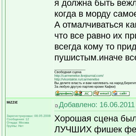
я должна быть вежл
когда в морду само
А отмалчиваться ка
что все равно их пр
всегда кому то при
пушистым.иначе все
_________________
Свободная сцена
http://carmenelse.livejournal.com/
http://vkontakte.ru/carmenelse
Вы делите власть и вам наплевать на народ.Берегит
За любую другую партию кроме Кафки)
MiZZiE
Добавлено: 16.06.2011
Хорошая сцена была
Зарегистрирован: 08.05.2008
Сообщения: 12
Откуда: Москва
Группы: Нет
ЛУЧШИХ фишек фест