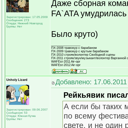
Даже сборная коман
FA`ATA умудрилась 
Зарегистрирован: 17.05.2009
Сообщения: 273
Откуда: Нижний Новгород
Группы: Нет
Было круто)
_________________
ПХ-2008 травокур с барабаном
ПХ-2009 травокур с крутым барабаном
ПХ-2010 строяк/волонтер Свободной сцены
ПХ-2011 строяк/звук/музыкант/волонтер Варганной 
WAFEst-2011 Air-орг
WAFEst-2012 Air-орг
Unholy Lizard
Добавлено: 17.06.2011
Рейкьявик писал
А если бы таких 
Зарегистрирован: 09.06.2007
Сообщения: 53
по всему фестива
Откуда: Южная Кучка
Группы: Нет
свете, и не один 