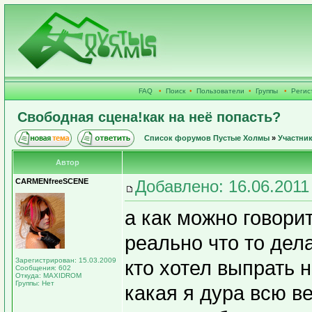
FAQ
•
Поиск
•
Пользователи
•
Группы
•
Регис
Свободная сцена!как на неё попасть?
Список форумов Пустые Холмы
»
Участни
Автор
CARMENfreeSCENE
Добавлено: 16.06.2011
а как можно говорит
реально что то дела
Зарегистрирован: 15.03.2009
кто хотел выпрать 
Сообщения: 602
Откуда: MAXIDROM
Группы: Нет
какая я дура всю в