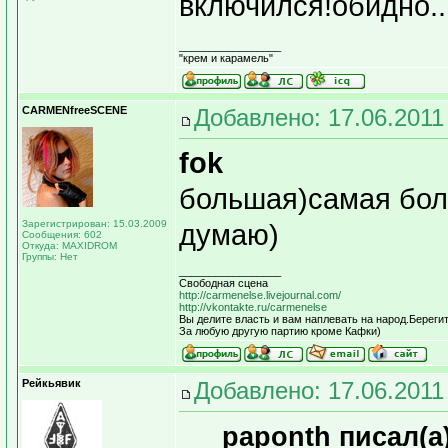
включился!обидно..
_________________
"крем и карамель"
CARMENfreeSCENE
Добавлено: 17.06.2011
fok
большая)самая бол
Зарегистрирован: 15.03.2009
думаю)
Сообщения: 602
Откуда: MAXIDROM
Группы: Нет
_________________
Свободная сцена
http://carmenelse.livejournal.com/
http://vkontakte.ru/carmenelse
Вы делите власть и вам наплевать на народ.Берегит
За любую другую партию кроме Кафки)
Рейкьявик
Добавлено: 17.06.2011
paponth писал(а)