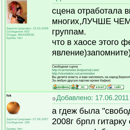
сцена отработала в
многих,ЛУЧШЕ ЧЕМ 
Зарегистрирован: 15.03.2009
группам.
Сообщения: 602
Откуда: MAXIDROM
Группы: Нет
что в хаосе этого 
явление)запомните)
_________________
Свободная сцена
http://carmenelse.livejournal.com/
http://vkontakte.ru/carmenelse
Вы делите власть и вам наплевать на народ.Берегит
За любую другую партию кроме Кафки)
fok
Добавлено: 17.06.2011
а гдеж была "свобод
2008г брпл гитарку 
Зарегистрирован: 07.06.2007
Сообщения: 189
Группы: Нет