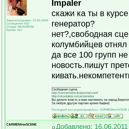
Impaler
скажи ка ты в курсе
Зарегистрирован: 15.03.2009
генератор?
Сообщения: 602
Откуда: MAXIDROM
Группы: Нет
нет?,свободная сцен
колумбийцев отнял 
да все 100 групп не
новость.пишут прет
кивать.некомпетентн
_________________
Свободная сцена
http://carmenelse.livejournal.com/
http://vkontakte.ru/carmenelse
Вы делите власть и вам наплевать на народ.Берегит
За любую другую партию кроме Кафки)
Последний раз редактировалось: CARMENfreeSCENE (16
CARMENfreeSCENE
Добавлено: 16.06.2011