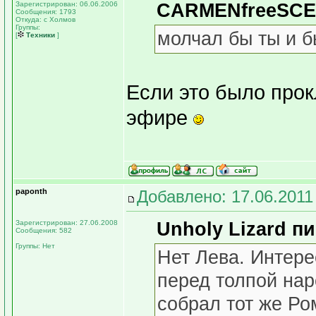
Зарегистрирован: 06.06.2006
CARMENfreeSCEN
Сообщения: 1793
Откуда: с Холмов
Группы:
молчал бы ты и б
[
Техники
]
Если это было прок
эфире
paponth
Добавлено: 17.06.2011
Зарегистрирован: 27.06.2008
Unholy Lizard пи
Сообщения: 582
Группы: Нет
Нет Лева. Интере
перед толпой нар
собрал тот же Ро