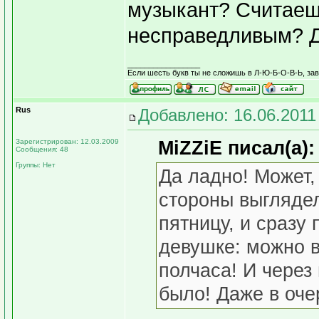
музыкант? Считаешь
несправедливым? 
_________________
Если шесть букв ты не сложишь в Л-Ю-Б-О-В-Ь, завт
Rus
Добавлено: 16.06.2011
Зарегистрирован: 12.03.2009
MiZZiE писал(а):
Сообщения: 48
Группы: Нет
Да ладно! Может,
стороны выглядел
пятницу, и сразу
девушке: можно в
полчаса! И через
было! Даже в оче