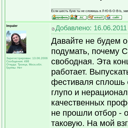
_________________
Если шесть букв ты не сложишь в Л-Ю-Б-О-В-Ь, завт
Impaler
Добавлено: 16.06.2011
Давайте не будем 
подумать, почему С
Зарегистрирован: 13.06.2006
свободная. Эта кон
Сообщения: 498
Откуда: Троицк, Моск.обл.
Группы: Нет
работает. Выпускат
фестиваля сплошь о
глупо и нерационал
качественных проф
не прошли отбор - 
таковую. На мой вз