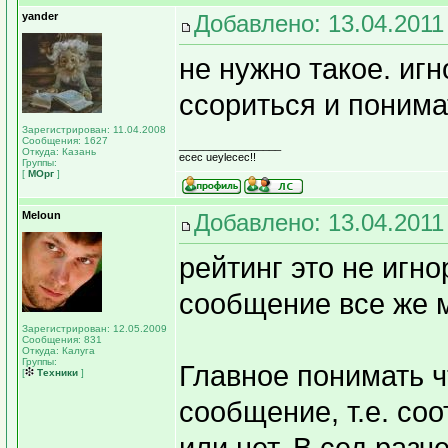
yander
Добавлено: 13.04.2011
не нужно такое. иг
ссориться и понима
Зарегистрирован: 11.04.2008
Сообщения: 1627
_________________
Откуда: Казань
ecec ueylecec!!
Группы:
[
МОрг
]
Meloun
Добавлено: 13.04.2011
рейтинг это не игно
сообщение все же м
Зарегистрирован: 12.05.2009
Сообщения: 831
Откуда: Калуга
Группы:
Главное понимать ч
[
Техники
]
сообщение, т.е. со