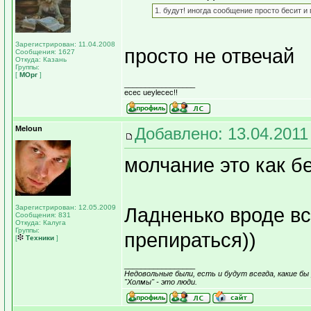
1. будут! иногда сообщение просто бесит и 
Зарегистрирован: 11.04.2008
просто не отвечай
Сообщения: 1627
Откуда: Казань
Группы:
[
МОрг
]
_________________
ecec ueylecec!!
Meloun
Добавлено: 13.04.2011
молчание это как б
Зарегистрирован: 12.05.2009
Ладненько вроде вс
Сообщения: 831
Откуда: Калуга
Группы:
препираться))
[
Техники
]
_________________
Недовольные были, есть и будут всегда, какие бы 
"Холмы" - это люди.