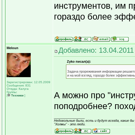
инструментов, им п
гораздо более эфф
Meloun
Добавлено: 13.04.2011
Zyko писал(а):
Задача прореживания информации решаетс
и на мой взгляд, гораздо более эффективн
Зарегистрирован: 12.05.2009
Сообщения: 831
Откуда: Калуга
Группы:
А можно про "инст
[
Техники
]
поподробнее? похо
_________________
Недовольные были, есть и будут всегда, какие бы 
"Холмы" - это люди.