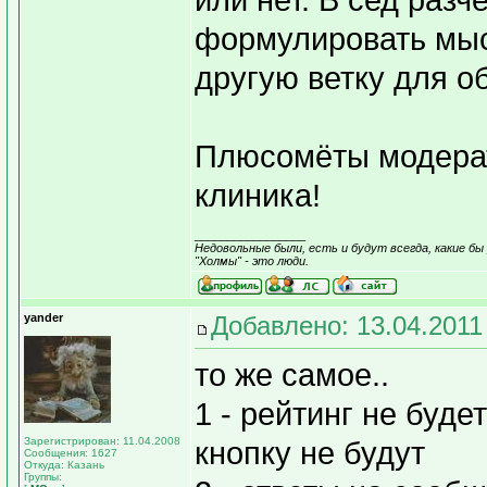
или нет. В сед разч
формулировать мыс
другую ветку для о
Плюсомёты модерат
клиника!
_________________
Недовольные были, есть и будут всегда, какие бы 
"Холмы" - это люди.
yander
Добавлено: 13.04.2011
то же самое..
1 - рейтинг не буд
Зарегистрирован: 11.04.2008
кнопку не будут
Сообщения: 1627
Откуда: Казань
Группы: