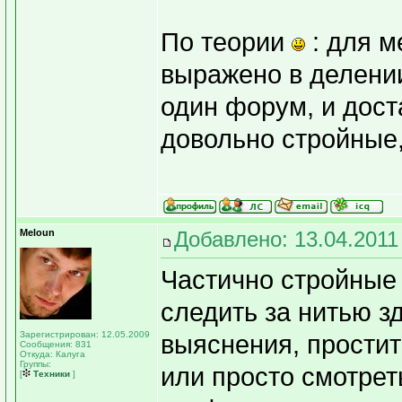
По теории
: для м
выражено в делени
один форум, и дос
довольно стройные,
Meloun
Добавлено: 13.04.2011
Частично стройные 
следить за нитью з
Зарегистрирован: 12.05.2009
выяснения, простите
Сообщения: 831
Откуда: Калуга
Группы:
или просто смотрет
[
Техники
]