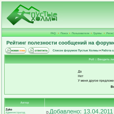
FAQ
•
Поиск
•
Пользователи
•
Группы
•
Регис
Рейтинг полезности сообщений на форум
Список форумов Пустые Холмы
»
Работа с
Poll :: Вводить 
Да
Нет
У меня другое предложен
Вс
Автор
Zyko
Добавлено: 13.04.2011
Администратор