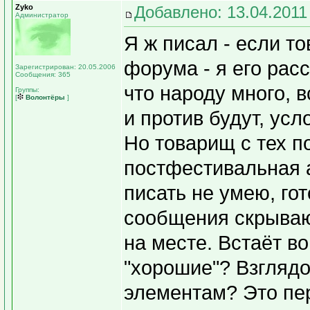
Zyko
Добавлено: 13.04.2011
Администратор
Я ж писал - если т
форума - я его рас
Зарегистрирован: 20.05.2006
Сообщения: 365
что народу много, 
Группы:
[
Волонтёры
]
и против будут, усл
Но товарищ с тех п
постфестивальная а
писать не умею, гот
сообщения скрываю
на месте. Встаёт в
"хорошие"? Взгляд
элементам? Это пер