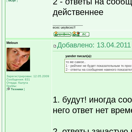
2 - ответы на сооб
[
МОрг
]
действеннее
_________________
ecec ueylecec!!
Meloun
Добавлено: 13.04.2011
yander писал(а):
то же самое..
1 - рейтинг не будет показательным тк про
2 - ответы на сообщение намного показате
Зарегистрирован: 12.05.2009
Сообщения: 831
Откуда: Калуга
Группы:
[
Техники
]
1. будут! иногда со
него ответ нет вре
2. ответы зачасту