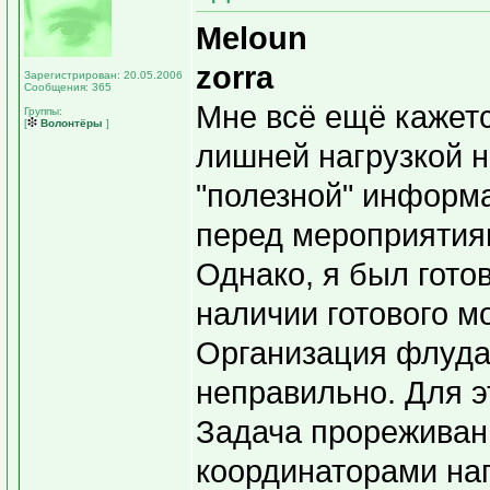
Meloun
zorra
Зарегистрирован: 20.05.2006
Сообщения: 365
Мне всё ещё кажетс
Группы:
[
Волонтёры
]
лишней нагрузкой н
"полезной" информа
перед мероприятия
Однако, я был гото
наличии готового мо
Организация флуда 
неправильно. Для э
Задача прорежива
координаторами на