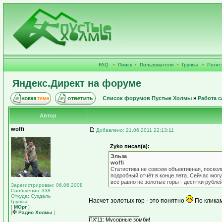
FAQ
•
Поиск
•
Пользователи
•
Группы
•
Регис
Яндекс.Директ на форуме
Список форумов Пустые Холмы
»
Работа с
Автор
woffi
Добавлено: 21.06.2011 22:13:11
Zyko писал(а):
Эльза
woffi
Статистика не совсем объективная, поско
подробный отчёт в конце лета. Сейчас могу
всё равно не золотые горы - десятки рублей
Зарегистрирован: 06.06.2008
Сообщения: 338
Откуда: Суздаль
Насчет золотых гор - это понятно
По кликам
Группы:
[
МОрг
]
[
Радио Холмы
]
_________________
ПХ'11: Мусорные зомби!