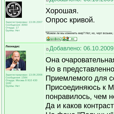
Хорошая.
Опрос кривой.
Зарегистрирован: 13.06.2007
Сообщения: 3093
Откуда: 17
_________________
Группы: Нет
"Можем ли мы изменить мир? Нет, но, черт возьми,
Леонидис
Добавлено: 06.10.2009
Она очаровательная
Но в представленно
Зарегистрирован: 13.06.2006
Приемлемого для се
Сообщения: 1584
Откуда: Москва 8 910 430
1182
Присоединяюсь к Ме
Группы: Нет
понравилось, чем н
Да и каков контрас