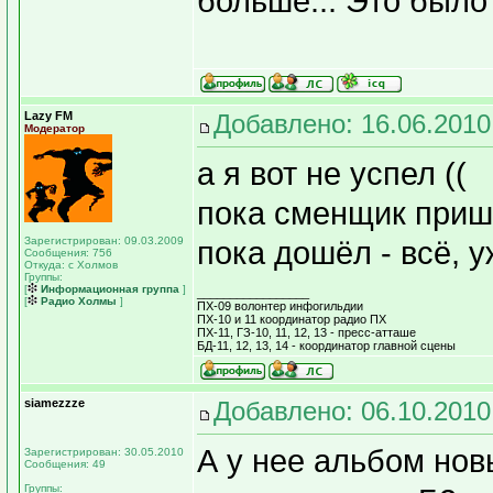
больше... Это было
Lazy FM
Добавлено: 16.06.2010
Модератор
а я вот не успел ((
пока сменщик прише
Зарегистрирован: 09.03.2009
пока дошёл - всё, у
Сообщения: 756
Откуда: с Холмов
Группы:
[
Информационная группа
]
_________________
[
Радио Холмы
]
ПХ-09 волонтер инфогильдии
ПХ-10 и 11 координатор радио ПХ
ПХ-11, ГЗ-10, 11, 12, 13 - пресс-атташе
БД-11, 12, 13, 14 - координатор главной сцены
siamezzze
Добавлено: 06.10.2010
А у нее альбом нов
Зарегистрирован: 30.05.2010
Сообщения: 49
Группы: