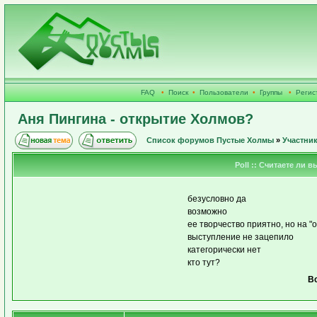
FAQ
•
Поиск
•
Пользователи
•
Группы
•
Регис
Аня Пингина - открытие Холмов?
Список форумов Пустые Холмы
»
Участни
Poll :: Считаете ли
безусловно да
возможно
ее творчество приятно, но на "
выступление не зацепило
категорически нет
кто тут?
Вс