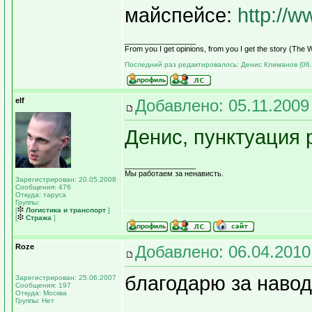
майспейсе:
http://
_________________
From you I get opinions, from you I get the story (Th
Последний раз редактировалось: Денис Климанов (06.0
elf
Добавлено: 05.11.2009
Денис, пунктуация
_________________
Мы работаем за ненависть.
Зарегистрирован: 20.05.2008
Сообщения: 476
Откуда: таруса
Группы:
[
Логистика и транспорт
]
[
Стража
]
Roze
Добавлено: 06.04.2010
благодарю за навод
Зарегистрирован: 25.06.2007
Сообщения: 197
Откуда: Москва
Группы: Нет