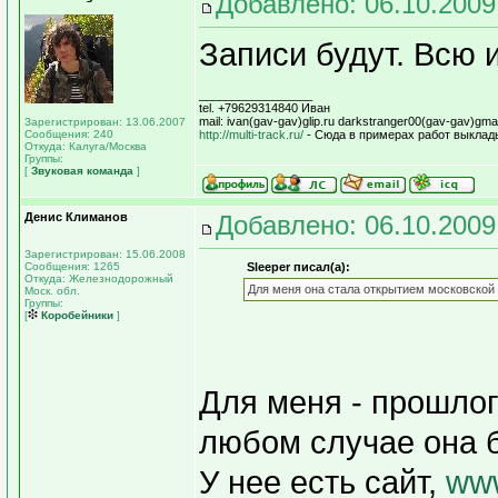
Добавлено: 06.10.2009
Записи будут. Всю
_________________
tel. +79629314840 Иван
mail: ivan(gav-gav)glip.ru darkstranger00(gav-gav)gma
Зарегистрирован: 13.06.2007
Сообщения: 240
http://multi-track.ru/
- Сюда в примерах работ выклад
Откуда: Калуга/Москва
Группы:
[
Звуковая команда
]
Денис Климанов
Добавлено: 06.10.2009
Зарегистрирован: 15.06.2008
Сообщения: 1265
Sleeper писал(а):
Откуда: Железнодорожный
Для меня она стала открытием московской
Моск. обл.
Группы:
[
Коробейники
]
Для меня - прошлог
любом случае она 
У нее есть сайт,
www