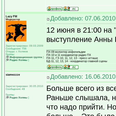
Lazy FM
Добавлено: 07.06.2010
Модератор
12 июня в 21:00 на
выступление Анны
Зарегистрирован: 09.03.2009
Сообщения: 756
_________________
Откуда: с Холмов
ПХ-09 волонтер инфогильдии
Группы:
ПХ-10 и 11 координатор радио ПХ
[
Информационная группа
]
ПХ-11, ГЗ-10, 11, 12, 13 - пресс-атташе
[
Радио Холмы
]
БД-11, 12, 13, 14 - координатор главной сцены
siamezzze
Добавлено: 16.06.2010
Больше всего из вс
Зарегистрирован: 30.05.2010
Сообщения: 49
Группы:
Раньше слышала, на
[
Радио Холмы
]
что надо прийти. Но