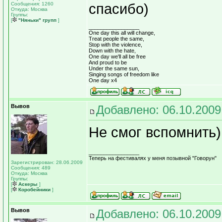
Сообщения: 1260
спасибо)
Откуда: Москва
Группы:
[
"Няньки" групп
]
_________________
One day this all will change,
Treat people the same,
Stop with the violence,
Down with the hate,
One day we'll all be free
And proud to be
Under the same sun,
Singing songs of freedom like
One day x4
Вывов
Добавлено: 06.10.2009
Не смог вспомнить)
_________________
Теперь на фестивалях у меня позывной "Говорун"
Зарегистрирован: 28.06.2009
Сообщения: 489
Откуда: Москва
Группы:
[
Аскеры
]
[
Коробейники
]
Вывов
Добавлено: 06.10.2009