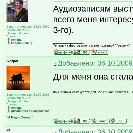
Аудиозаписям выст
всего меня интере
Зарегистрирован: 28.06.2009
3-го).
Сообщения: 489
Откуда: Москва
Группы:
[
Аскеры
]
_________________
[
Коробейники
]
Теперь на фестивалях у меня позывной "Говорун"
Sleeper
Добавлено: 06.10.2009
Для меня она стал
_________________
важнейшим из искусств для нас сейчас является - 
Зарегистрирован: 21.06.2008
Сообщения: 235
Откуда: Москва
Группы:
[
Аскеры
]
[
Дизайнеры пространства
]
[
Радио Холмы
]
alt
Добавлено: 06.10.2009