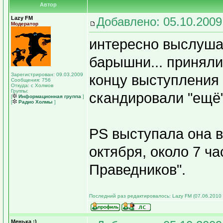
Автор
Lazy FM
Добавлено: 05.10.2009
Модератор
интересно выслуша
барышни... приняли
Зарегистрирован: 09.03.2009
концу выступления 
Сообщения: 756
Откуда: с Холмов
Группы:
скандировали "ещё"
[
Информационная группа
]
[
Радио Холмы
]
PS выступала она в
октября, около 7 ча
Праведников".
Последний раз редактировалось: Lazy FM (07.06.2010 1
Менька ;)