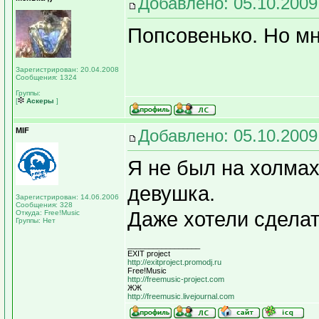
Добавлено: 05.10.2009
Попсовенько. Но м
Зарегистрирован: 20.04.2008
Сообщения: 1324
Группы:
[
Аскеры
]
MIF
Добавлено: 05.10.2009
Я не был на холмах
девушка.
Зарегистрирован: 14.06.2006
Сообщения: 328
Даже хотели сделат
Откуда: Free!Music
Группы: Нет
_________________
EXIT project
http://exitproject.promodj.ru
Free!Music
http://freemusic-project.com
ЖЖ
http://freemusic.livejournal.com