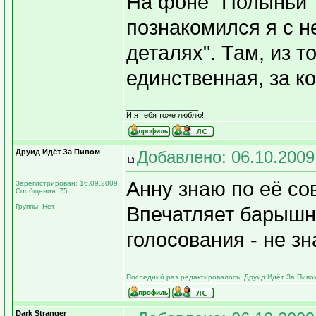
На фоне "Полыньи"
познакомился я с н
деталях". Там, из т
единственная, за к
_________________
И я тебя тоже люблю!
Друид Идёт За Пивом
Добавлено: 06.10.2009
Анну знаю по её со
Зарегистрирован: 16.09.2009
Сообщения: 75
Группы: Нет
Впечатляет барышня
голосования - не зн
Последний раз редактировалось: Друид Идёт За Пивом 
Dark Stranger