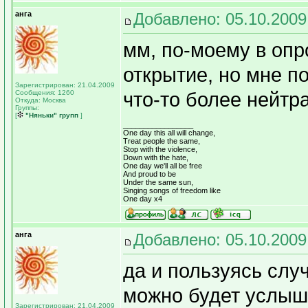
анга
Добавлено: 05.10.2009
мм, по-моему в опр
открытие, но мне п
Зарегистрирован: 21.04.2009
Сообщения: 1260
что-то более нейтра
Откуда: Москва
Группы:
[
"Няньки" групп
]
_________________
One day this all will change,
Treat people the same,
Stop with the violence,
Down with the hate,
One day we'll all be free
And proud to be
Under the same sun,
Singing songs of freedom like
One day x4
анга
Добавлено: 05.10.2009
да и пользуясь случ
можно будет услыш
Зарегистрирован: 21.04.2009