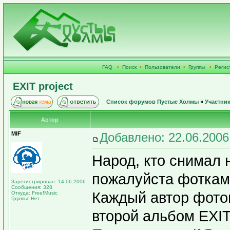
FAQ
•
Поиск
•
Пользователи
•
Группы
•
Регис
EXIT project
Список форумов Пустые Холмы
»
Участни
Автор
MIF
Добавлено: 22.06.2006
Народ, кто снимал 
пожалуйста фоткам
Зарегистрирован: 14.06.2006
Сообщения: 328
Каждый автор фотог
Откуда: Free!Music
Группы: Нет
второй альбом EXIT 