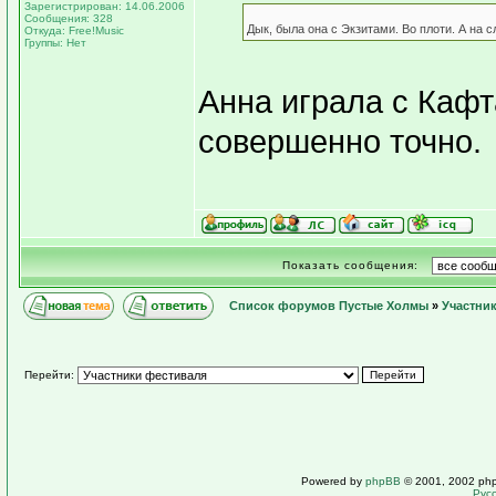
Зарегистрирован: 14.06.2006
Сообщения: 328
Дык, была она с Экзитами. Во плоти. А на
Откуда: Free!Music
Группы: Нет
Анна играла с Кафта
совершенно точно.
Показать сообщения:
Список форумов Пустые Холмы
»
Участни
Перейти:
Powered by
phpBB
© 2001, 2002 ph
Рус