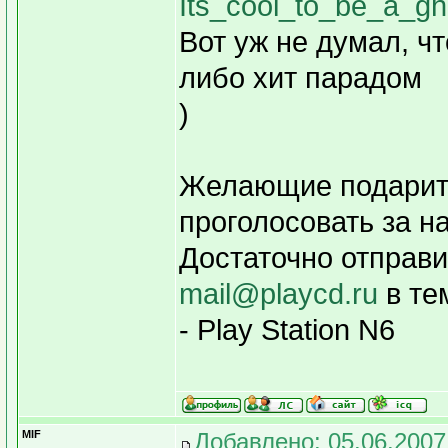
Its_cool_to_be_a_g
Вот уж не думал, ч
либо хит парадом
)
Желающие подарить
проголосовать за на
Достаточно отправи
mail@playcd.ru
в те
- Play Station N6
MIF
Добавлено: 05.06.2007