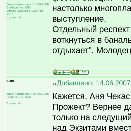
Зарегистрирован: 13.06.2006
настолько многопл
Сообщения: 1584
Откуда: Москва 8 910 430
1182
выступление.
Группы: Нет
Отдельный респект
воткнуться в банал
отдыхает". Молодец
plant
Добавлено: 14.06.2007
Кажется, Аня Чекас
Зарегистрирован: 03.06.2006
Сообщения: 1541
Группы: Нет
Прожект? Вернее да
только на следущий
над Экзитами вмес