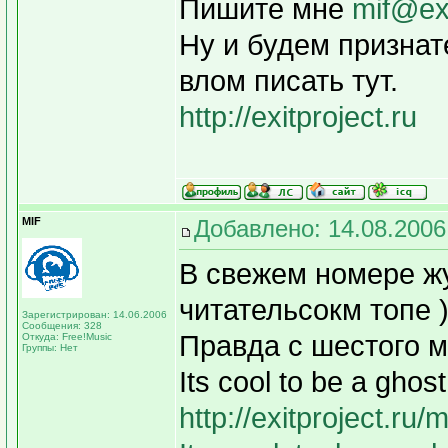
Пишите мне
mif@exi
Ну и будем признат
влом писать тут.
http://exitproject.ru
MIF
Добавлено: 14.08.2006
В свежем номере жу
читательсокм топе 
Зарегистрирован: 14.06.2006
Сообщения: 328
Правда с шестого м
Откуда: Free!Music
Группы: Нет
Its cool to be a ghost
http://exitproject.ru