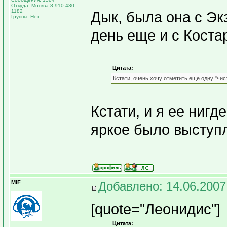
Откуда: Москва 8 910 430
1182
Дык, была она с Эк
Группы: Нет
день еще и с Коста
Цитата:
Кстати, очень хочу отметить еще одну "чис
Кстати, и я ее нигд
яркое было выступ
MIF
Добавлено: 14.06.2007
[quote="Леонидис"]
Цитата: