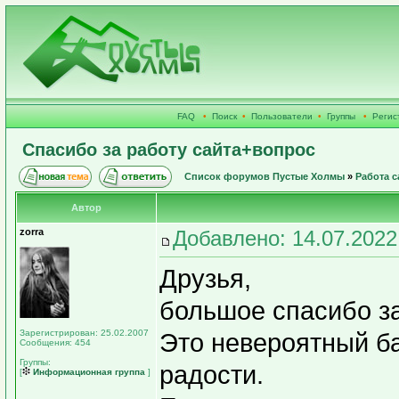
FAQ
•
Поиск
•
Пользователи
•
Группы
•
Регис
Спасибо за работу сайта+вопрос
Список форумов Пустые Холмы
»
Работа с
Автор
zorra
Добавлено: 14.07.2022
Друзья,
большое спасибо за
Зарегистрирован: 25.02.2007
Это невероятный ба
Сообщения: 454
Группы:
радости.
[
Информационная группа
]