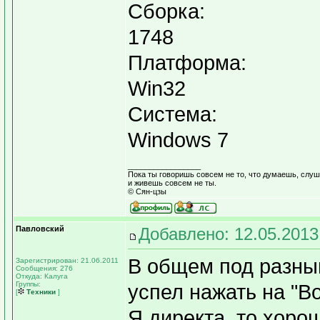
Сборка:
1748
Платформа:
Win32
Система:
Windows 7
_________________
Пока ты говоришь совсем не то, что думаешь, слуша
и живешь совсем не ты.
© Сян-цзы
Павловский
Добавлено: 12.05.2013
В общем под разным
Зарегистрирован: 21.06.2011
Сообщения: 276
Откуда: Калуга
Группы:
успел нажать на "В
[
Техники
]
Я.директа, то хоро