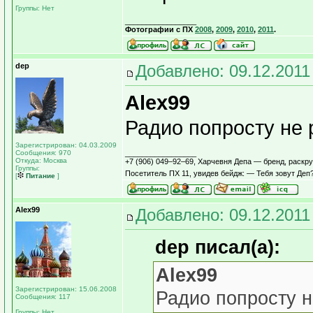
Группы: Нет
_________________
Фотографии с ПХ
2008
,
2009
,
2010
,
2011
.
dep
Добавлено: 09.12.2011
Alex99
Радио попросту не 
Зарегистрирован: 04.03.2009
Сообщения: 970
_________________
Откуда: Москва
+7 (906) 049–92–69, Харчевня Депа — бренд, раскр
Группы:
Посетитель ПХ 11, увидев бейдж: — Тебя зовут Де
[
Питание
]
Alex99
Добавлено: 09.12.2011
dep писал(а):
Alex99
Зарегистрирован: 15.06.2008
Радио попросту н
Сообщения: 117
Группы: Нет