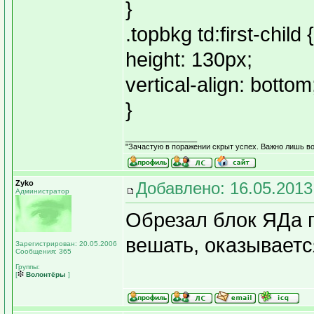
}
.topbkg td:first-child {
height: 130px;
vertical-align: bottom
}
_________________
"Зачастую в поражении скрыт успех. Важно лишь во
Zyko
Добавлено: 16.05.2013
Администратор
Обрезал блок ЯДа п
вешать, оказываетс
Зарегистрирован: 20.05.2006
Сообщения: 365
Группы:
[
Волонтёры
]