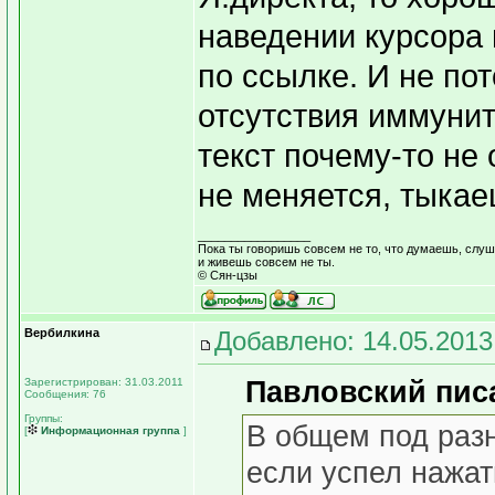
наведении курсора 
по ссылке. И не пот
отсутствия иммунит
текст почему-то не 
не меняется, тыкаеш
_________________
Пока ты говоришь совсем не то, что думаешь, слуша
и живешь совсем не ты.
© Сян-цзы
Вербилкина
Добавлено: 14.05.2013
Зарегистрирован: 31.03.2011
Павловский писа
Сообщения: 76
Группы:
В общем под раз
[
Информационная группа
]
если успел нажат