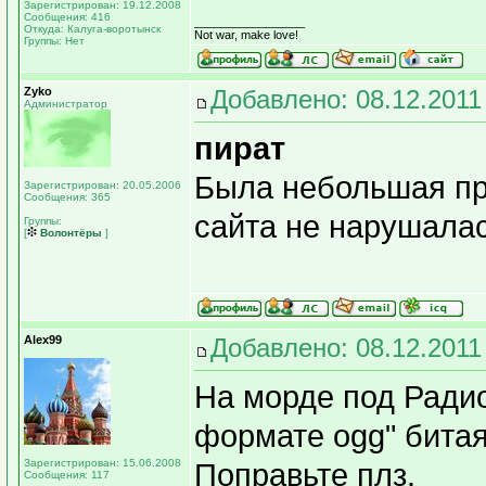
Зарегистрирован: 19.12.2008
Сообщения: 416
_________________
Откуда: Калуга-воротынск
Not war, make love!
Группы: Нет
Zyko
Добавлено: 08.12.2011
Администратор
пират
Была небольшая пр
Зарегистрирован: 20.05.2006
Сообщения: 365
сайта не нарушалас
Группы:
[
Волонтёры
]
Alex99
Добавлено: 08.12.2011
На морде под Ради
формате ogg" битая
Зарегистрирован: 15.06.2008
Поправьте плз.
Сообщения: 117