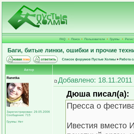
FAQ
•
Поиск
•
Пользователи
•
Группы
•
Регис
Баги, битые линки, ошибки и прочие техн
Список форумов Пустые Холмы
»
Работа с
Автор
Ranetka
Добавлено: 18.11.2011 
Дюша писал(а):
Пресса о фестив
Зарегистрирован: 29.05.2006
Сообщения: 715
Группы: Нет
Ивестия вместо И