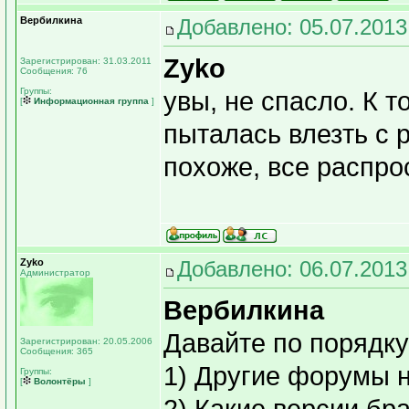
Вербилкина
Добавлено: 05.07.2013
Zyko
Зарегистрирован: 31.03.2011
Сообщения: 76
Группы:
увы, не спасло. К т
[
Информационная группа
]
пыталась влезть с 
похоже, все распр
Zyko
Добавлено: 06.07.2013
Администратор
Вербилкина
Давайте по порядку
Зарегистрирован: 20.05.2006
Сообщения: 365
1) Другие форумы 
Группы:
[
Волонтёры
]