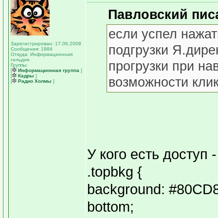
Павловский писа
если успел нажат
Зарегистрирован: 17.06.2008
подгрузки Я.дире
Сообщения: 1984
Откуда: Информационная
гильдия
прогрузки при на
Группы:
[
Информационная группа
]
[
Кадры
]
возможности клик
[
Радио Холмы
]
У кого есть доступ 
.topbkg {
background: #80CD85
bottom;