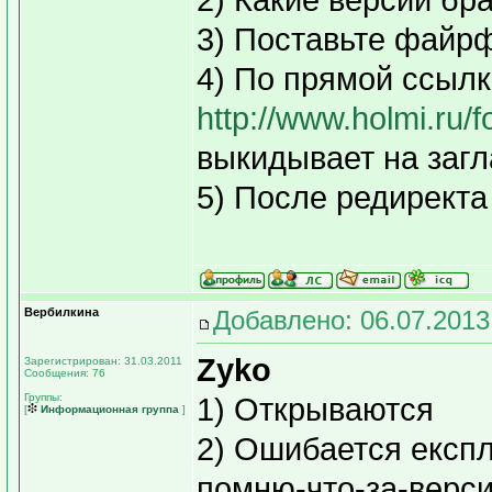
2) Какие версии бр
3) Поставьте файр
4) По прямой ссыл
http://www.holmi.ru
выкидывает на заг
5) После редиректа
Вербилкина
Добавлено: 06.07.2013
Zyko
Зарегистрирован: 31.03.2011
Сообщения: 76
Группы:
1) Открываются
[
Информационная группа
]
2) Ошибается експл
помню-что-за-верси