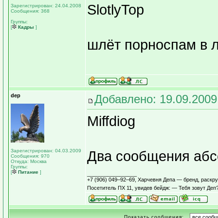
SlotlyTop
Зарегистрирован: 24.04.2008
Сообщения: 368
Группы:
[
Кадры
]
шлёт порноспам в 
dep
Добавлено: 19.09.2009
Miffdiog
Зарегистрирован: 04.03.2009
Два сообщения абс
Сообщения: 970
Откуда: Москва
Группы:
[
Питание
]
_________________
+7 (906) 049–92–69, Харчевня Депа — бренд, раскр
Посетитель ПХ 11, увидев бейдж: — Тебя зовут Де
Показать сообщения: