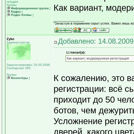
гильдия
Как вариант, модер
Группы:
[
Информационная группа
]
[
Кадры
]
[
Радио Холмы
]
_________________
"Зачастую в поражении скрыт успех. Важно лишь во
Zyko
Добавлено: 14.08.2009
Администратор
Li писал(а):
Как вариант, модерируемая регистрация
Зарегистрирован: 20.05.2006
Сообщения: 365
Группы:
К сожалению, это 
[
Волонтёры
]
регистрации: всё с
приходит до 50 чел
ботов, чем дежурит
Усложнение регистр
дверей, какого цвет