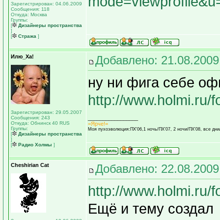
mode=viewprofile&u
Зарегистрирован: 04.06.2009
Сообщения: 118
Откуда: Москва
Группы:
[
Дизайнеры пространства
]
[
Стража
]
Илю_Ха!
Добавлено: 21.08.2009
ну ни фига себе оф
http://www.holmi.ru
Зарегистрирован: 29.05.2007
Сообщения: 243
_________________
Откуда: Обнинск 40 RUS
=Ярче!=
Группы:
Моя пухоэволюция:ПХ'06,1 ночь/ПХ'07, 2 ночи/ПХ'08, все дни
[
Дизайнеры пространства
]
[
Радио Холмы
]
Cheshirian Cat
Добавлено: 22.08.2009
http://www.holmi.ru/
Ещё и тему создал