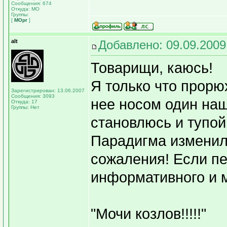
Сообщения: 674
Откуда: МО
Группы:
[
МОрг
]
alt
Добавлено: 09.09.2009
Товарищи, каюсь!
Я только что прорю
Зарегистрирован: 13.06.2007
Сообщения: 3093
нее носом один на
Откуда: 17
Группы: Нет
становлюсь и тупой 
Парадигма изменила
сожаления! Если пе
информативного и м
"Мочи козлов!!!!!"