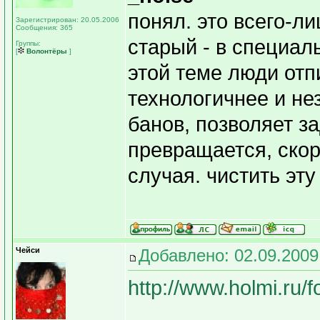
понял. это всего-л
Зарегистрирован: 20.05.2006
Сообщения: 365
старый - в специал
Группы:
[
Волонтёры
]
этой теме люди отп
технологичнее и не
банов, позволяет з
превращается, скор
случая. чистить эту
Чейси
Добавлено: 02.09.2009
http://www.holmi.ru