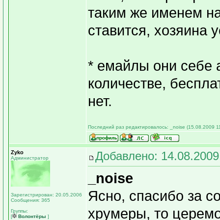
таким же именем н
ставится, хозяина 
* емайлы они себе 
количестве, беспла
нет.
Последний раз редактировалось: _noise (15.08.2009 11
Zyko
Добавлено: 14.08.2009
Администратор
_noise
Ясно, спасибо за со
Зарегистрирован: 20.05.2006
Сообщения: 365
хрумеры, то церемо
Группы:
[
Волонтёры
]