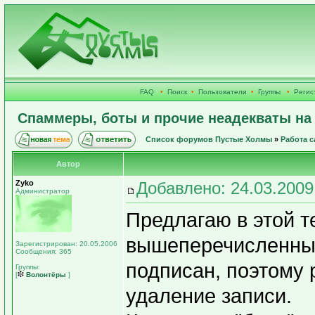
FAQ
•
Поиск
•
Пользователи
•
Группы
•
Регис
Спаммеры, боты и прочие неадекваты на
Список форумов Пустые Холмы
»
Работа с
Автор
Zyko
Добавлено: 24.03.2009
Администратор
Предлагаю в этой т
вышеперечисленных
Зарегистрирован: 20.05.2006
Сообщения: 365
подписан, поэтому 
Группы:
[
Волонтёры
]
удаление записи.