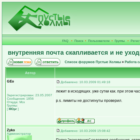
FAQ
•
Поиск
•
Пользователи
•
Группы
•
Регис
внутренняя почта скапливается и не уход
Список форумов Пустые Холмы
»
Работа с
Автор
GEo
Добавлено: 10.03.2009 01:49:18
лежит в исходящих. уже сутки как. при этом час
Зарегистрирован: 23.05.2007
Сообщения: 1856
p.s. лимиты не достигнуты проверил.
Откуда: Мск
Группы:
[
МОрг
]
Zyko
Добавлено: 10.03.2009 15:08:42
Администратор