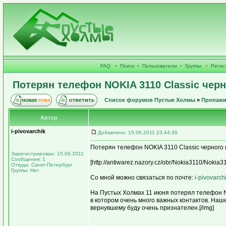
FAQ
•
Поиск
•
Пользователи
•
Группы
•
Регис
Потерян телефон NOKIA 3110 Classic черн
Список форумов Пустые Холмы
»
Пропажи
Автор
i-pivovarchik
Добавлено: 15.06.2011 23:44:39
Потерян телефон NOKIA 3110 Classic черного 
Зарегистрирован: 15.06.2011
Сообщения: 1
[http://antiwarez.nazory.cz/obr/Nokia3110/Nokia3
Откуда: Санкт-Петербург
Группы: Нет
Со мной можно связаться по почте:
i-pivovarch
На Пустых Холмах 11 июня потерял телефон N
в котором очень много важных контактов. На
вернувшему буду очень признателен.[/img]