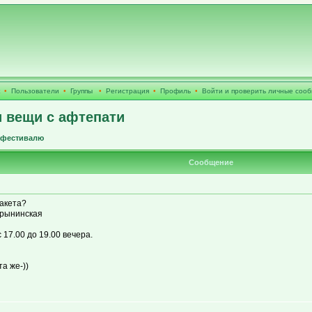
•
Пользователи
•
Группы
•
Регистрация
•
Профиль
•
Войти и проверить личные соо
и вещи с афтепати
фестивалю
Сообщение
пакета?
брынинская
 17.00 до 19.00 вечера.
та же-))