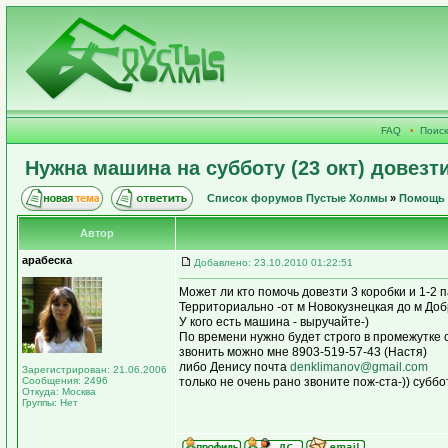
FAQ
•
Поиск
Нужна машина на субботу (23 окт) довезт
Список форумов Пустые Холмы
»
Помощь 
Автор
арабеска
Добавлено: 23.10.2010 01:22:51
Может ли кто помочь довезти 3 коробки и 1-2 
Территориально -от м Новокузнецкая до м До
У кого есть машина - выручайте-)
По времени нужно будет строго в промежутке с
звонить можно мне 8903-519-57-43 (Настя)
либо Денису почта
denklimanov@gmail.com
Зарегистрирован: 21.06.2006
Сообщения: 2496
только не очень рано звоните пож-ста-)) суббо
Откуда: Москва
Группы: Нет