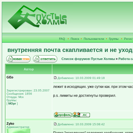
FAQ
•
Поиск
•
Пользователи
•
Группы
•
Регис
внутренняя почта скапливается и не уход
Список форумов Пустые Холмы
»
Работа с
Автор
GEo
Добавлено: 10.03.2009 01:49:18
лежит в исходящих. уже сутки как. при этом час
Зарегистрирован: 23.05.2007
Сообщения: 1856
p.s. лимиты не достигнуты проверил.
Откуда: Мск
Группы:
[
МОрг
]
Zyko
Добавлено: 10.03.2009 15:08:42
Администратор