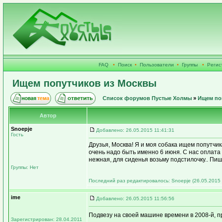
FAQ
•
Поиск
•
Пользователи
•
Группы
•
Регис
Ищем попутчиков из Москвы
Список форумов Пустые Холмы
»
Ищем по
Автор
Snoepje
Добавлено: 26.05.2015 11:41:31
Гость
Друзья, Москва! Я и моя собака ищем попутчи
очень надо быть именно 6 июня. С нас оплата 
нежная, для сиденья возьму подстилочку.. Пиши
Группы: Нет
Последний раз редактировалось: Snoepje (26.05.2015 
ime
Добавлено: 26.05.2015 11:56:56
Подвезу на своей машине времени в 2008-й, п
Зарегистрирован: 28.04.2011