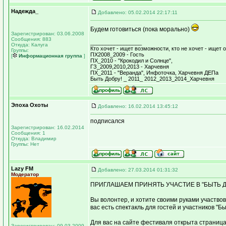
Надежда_
Добавлено: 05.02.2014 22:17:11
Будем готовиться (пока морально)
Зарегистрирован: 03.06.2008
Сообщения: 883
_________________
Откуда: Калуга
Кто хочет - ищет возможности, кто не хочет - ищет о
Группы:
ПХ2008_2009 - Гость
[
Информационная группа
]
ПХ_2010 - "Крокодил и Солнце",
ГЗ_2009,2010,2013 - Харчевня
ПХ_2011 - "Веранда", Инфоточка, Харчевня ДЕПа
Быть Добру! _ 2011_ 2012_2013_2014_Харчевня
Эпоха Охоты
Добавлено: 16.02.2014 13:45:12
подписался
Зарегистрирован: 16.02.2014
Сообщения: 1
Откуда: Владимир
Группы: Нет
Lazy FM
Добавлено: 27.03.2014 01:31:32
Модератор
ПРИГЛАШАЕМ ПРИНЯТЬ УЧАСТИЕ В "БЫТЬ Д
Вы волонтер, и хотите своими руками участво
вас есть спектакль для гостей и участников "
Для вас на сайте фестиваля открыта страница
Зарегистрирован: 09.03.2009