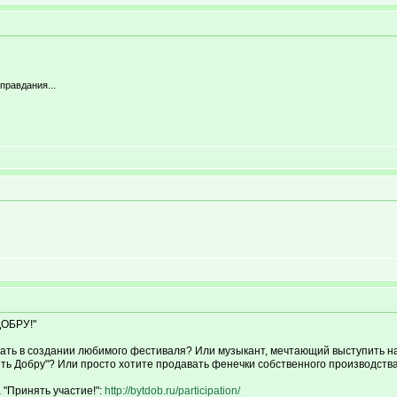
правдания...
ОБРУ!"
вать в создании любимого фестиваля? Или музыкант, мечтающий выступить на
Быть Добру"? Или просто хотите продавать фенечки собственного производств
 "Принять участие!":
http://bytdob.ru/participation/