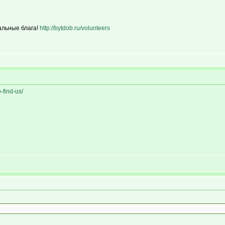
альные блага!
http://bytdob.ru/volunteers
-find-us/