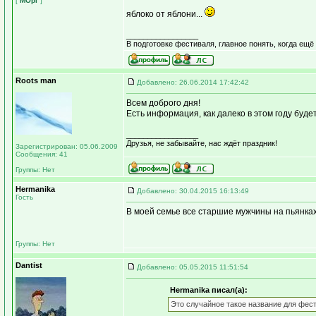
[
МОрг
]
яблоко от яблони...
_________________
В подготовке фестиваля, главное понять, когда ещё
Roots man
Добавлено: 26.06.2014 17:42:42
Всем доброго дня!
Есть информация, как далеко в этом году буд
_________________
Друзья, не забывайте, нас ждёт праздник!
Зарегистрирован: 05.06.2009
Сообщения: 41
Группы: Нет
Hermanika
Добавлено: 30.04.2015 16:13:49
Гость
В моей семье все старшие мужчины на пьянках 
Группы: Нет
Dantist
Добавлено: 05.05.2015 11:51:54
Hermanika писал(а):
Это случайное такое название для фест