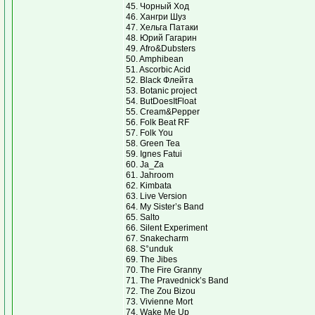
45. Чорный Ход
46. Хангри Шуз
47. Хельга Патаки
48. Юрий Гагарин
49. Afro&Dubsters
50. Amphibean
51. Ascorbic Acid
52. Black Флейта
53. Botanic project
54. ButDoesItFloat
55. Cream&Pepper
56. Folk Beat RF
57. Folk You
58. Green Tea
59. Ignes Fatui
60. Ja_Za
61. Jahroom
62. Kimbata
63. Live Version
64. My Sister’s Band
65. Salto
66. Silent Experiment
67. Snakecharm
68. S°unduk
69. The Jibes
70. The Fire Granny
71. The Pravednick’s Band
72. The Zou Bizou
73. Vivienne Mort
74. Wake Me Up