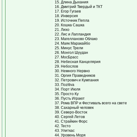
15. Длина Дыхания
16. Дмитрий Твердый и ТКТ
17. Егор Гугаев
18. Инверсия
19. Источник Пепла
20. Кошка Сашка
21. Лихо
22. Лис и Лапландия
23. Магелланово Облако
24. Маяк Маракайбо
25. Минус Трели
26. Монгол Шуудан
27. МосБрасс
28. Небесная Канцелярия
29. Небослов
30. Немного Нервно
31. Оргия Праведников
32. Петрович и Кумпания
33. Пozitiva
34. Порт Июля
35. Просто Ку
36. Пусть Играют
37. Рома ВПР и Фестиваль всего на свете
38. Сахарный человек
39. Северо-Восток
40. Сергей Летов
41. Страйкин Форс
42. Тесто
43. Улиткас
44. Уровень Моря