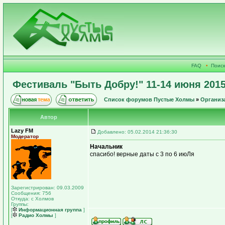
FAQ
•
Поиск
Фестиваль "Быть Добру!" 11-14 июня 2015
Список форумов Пустые Холмы
»
Организ
Автор
Lazy FM
Добавлено: 05.02.2014 21:36:30
Модератор
Начальник
спасибо! верные даты с 3 по 6 июЛя
Зарегистрирован: 09.03.2009
Сообщения: 756
Откуда: с Холмов
Группы:
[
Информационная группа
]
[
Радио Холмы
]