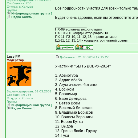
Сообщения: 756
Откуда: с Холмов
Все подробности участия для всех - только та
Группы:
[
Информационная группа
]
[
Радио Холмы
]
Будет очень здорово, если вы отрепостите эт
_________________
ПХ-09 волонтер инфогильдии
ПХ-10 и 11 координатор радио ПХ
ПХ-11, ГЗ-10, 11, 12, 13 - пресс-атташе
БД-11, 12, 13, 14 - координатор главной сцены
Lazy FM
Добавлено: 21.05.2014 19:15:27
Модератор
Участники "БЫТЬ ДОБРУ-2014"
1. Абвиотура
2. Аддис Абеба
3. Акустические ботинки
4. Босиком
Зарегистрирован: 09.03.2009
5. Бранимир
Сообщения: 756
Откуда: с Холмов
6. Варя Демидова
Группы:
7. Ветер Всем
[
Информационная группа
]
8. Веселый Дилижанс
[
Радио Холмы
]
9. Владимир Борисов
10. Волосы Вероники
11. Ворон Кутха
12. Выдра
13. Гриша Любит Грушу
14. Гуси