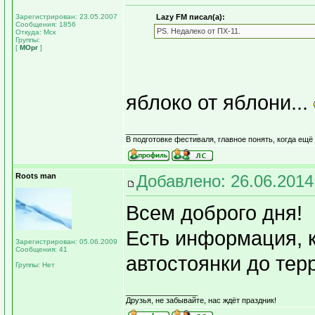
Зарегистрирован: 23.05.2007
Lazy FM писал(а):
Сообщения: 1856
PS. Недалеко от ПХ-11.
Откуда: Мск
Группы:
[
МОрг
]
яблоко от яблони...
_________________
В подготовке фестиваля, главное понять, когда ещё
Roots man
Добавлено: 26.06.2014
Всем доброго дня!
Есть информация, к
Зарегистрирован: 05.06.2009
Сообщения: 41
автостоянки до те
Группы: Нет
_________________
Друзья, не забывайте, нас ждёт праздник!