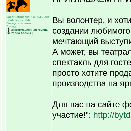
Зарегистрирован: 09.03.2009
Вы волонтер, и хот
Сообщения: 756
Откуда: с Холмов
Группы:
создании любимого
[
Информационная группа
]
[
Радио Холмы
]
мечтающий выступи
А может, вы театрал
спектакль для гост
просто хотите прод
производства на я
Для вас на сайте ф
участие!":
http://byt