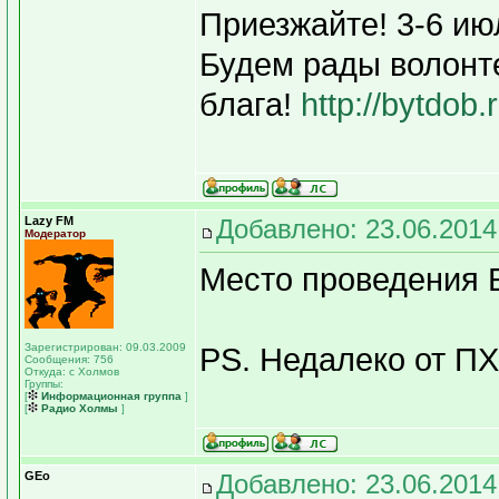
Приезжайте! 3-6 ию
Будем рады волонт
блага!
http://bytdob.
Lazy FM
Добавлено: 23.06.2014
Модератор
Место проведения 
Зарегистрирован: 09.03.2009
PS. Недалеко от ПХ
Сообщения: 756
Откуда: с Холмов
Группы:
[
Информационная группа
]
[
Радио Холмы
]
GEo
Добавлено: 23.06.2014