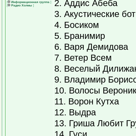
2. Аддис Абеба
[
Информационная группа
]
[
Радио Холмы
]
3. Акустические бо
4. Босиком
5. Бранимир
6. Варя Демидова
7. Ветер Всем
8. Веселый Дилижа
9. Владимир Борис
10. Волосы Верони
11. Ворон Кутха
12. Выдра
13. Гриша Любит Г
14. Гуси