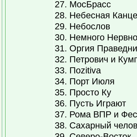
27. МосБрасс
28. Небесная Канц
29. Небослов
30. Немного Нервн
31. Оргия Праведн
32. Петрович и Кум
33. Пozitiva
34. Порт Июля
35. Просто Ку
36. Пусть Играют
37. Рома ВПР и Фес
38. Сахарный чело
39. Северо-Восток