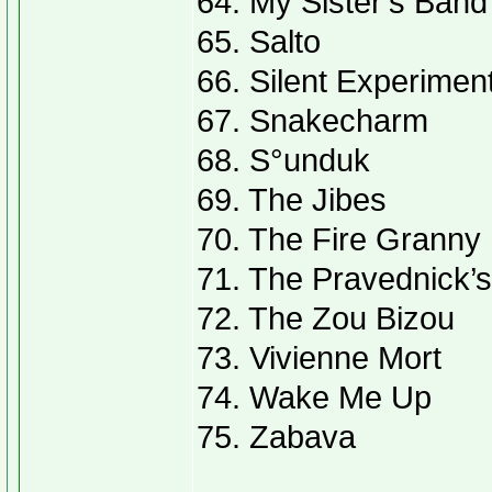
64. My Sister’s Band
65. Salto
66. Silent Experimen
67. Snakecharm
68. S°unduk
69. The Jibes
70. The Fire Granny
71. The Pravednick’
72. The Zou Bizou
73. Vivienne Mort
74. Wake Me Up
75. Zabava