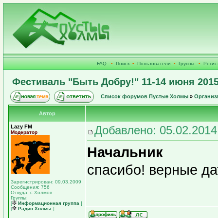
FAQ
•
Поиск
•
Пользователи
•
Группы
•
Регис
Фестиваль "Быть Добру!" 11-14 июня 2015
Список форумов Пустые Холмы
»
Организ
Автор
Lazy FM
Добавлено: 05.02.2014
Модератор
Начальник
спасибо! верные да
Зарегистрирован: 09.03.2009
Сообщения: 756
Откуда: с Холмов
Группы:
[
Информационная группа
]
[
Радио Холмы
]