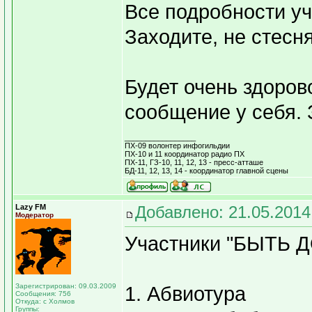
Все подробности уча
Заходите, не стесн
Будет очень здоров
сообщение у себя. 
_________________
ПХ-09 волонтер инфогильдии
ПХ-10 и 11 координатор радио ПХ
ПХ-11, ГЗ-10, 11, 12, 13 - пресс-атташе
БД-11, 12, 13, 14 - координатор главной сцены
Lazy FM
Добавлено: 21.05.2014
Модератор
Участники "БЫТЬ 
Зарегистрирован: 09.03.2009
1. Абвиотура
Сообщения: 756
Откуда: с Холмов
Группы: