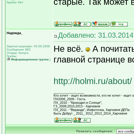
старые. Так может 
Группы: Нет
Надежда_
Добавлено: 31.03.2014
Не всё.
А почитать
Зарегистрирован: 03.06.2008
Сообщения: 883
Откуда: Калуга
Группы:
главной странице вс
[
Информационная группа
]
http://holmi.ru/about/
_________________
Кто хочет - ищет возможности, кто не хочет - ищет о
ПХ2008_2009 - Гость
ПХ_2010 - "Крокодил и Солнце",
ГЗ_2009,2010,2013 - Харчевня
ПХ_2011 - "Веранда", Инфоточка, Харчевня ДЕПа
Быть Добру! _ 2011_ 2012_2013_2014_Харчевня
Показать сообщения: