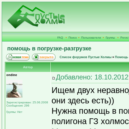
FAQ
•
Поиск
•
Пользователи
•
Группы
•
Регис
помощь в погрузке-разгрузке
Список форумов Пустые Холмы
»
Помощь 
Автор
ondine
Добавлено: 18.10.2012
Ищем двух неравнод
они здесь есть))
Зарегистрирован: 25.06.2008
Сообщения: 296
Нужна помощь в пог
Группы: Нет
полигона ГЗ холмо