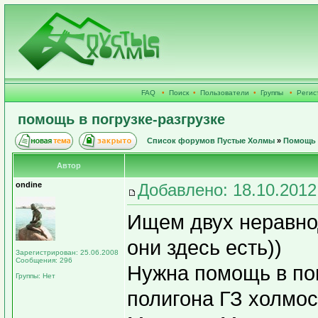
FAQ
•
Поиск
•
Пользователи
•
Группы
•
Регис
помощь в погрузке-разгрузке
Список форумов Пустые Холмы
»
Помощь 
Автор
ondine
Добавлено: 18.10.2012
Ищем двух неравнод
они здесь есть))
Зарегистрирован: 25.06.2008
Сообщения: 296
Нужна помощь в пог
Группы: Нет
полигона ГЗ холмо