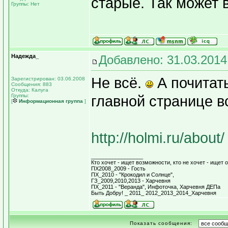
старые. Так может 
Группы: Нет
Надежда_
Добавлено: 31.03.2014
Не всё.
А почитать
Зарегистрирован: 03.06.2008
Сообщения: 883
Откуда: Калуга
Группы:
главной странице вс
[
Информационная группа
]
http://holmi.ru/about/
_________________
Кто хочет - ищет возможности, кто не хочет - ищет о
ПХ2008_2009 - Гость
ПХ_2010 - "Крокодил и Солнце",
ГЗ_2009,2010,2013 - Харчевня
ПХ_2011 - "Веранда", Инфоточка, Харчевня ДЕПа
Быть Добру! _ 2011_ 2012_2013_2014_Харчевня
Показать сообщения: