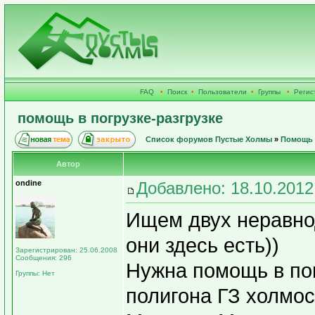
FAQ
•
Поиск
•
Пользователи
•
Группы
•
Регис
помощь в погрузке-разгрузке
Список форумов Пустые Холмы
»
Помощь 
Автор
ondine
Добавлено: 18.10.2012
Ищем двух неравнод
они здесь есть))
Зарегистрирован: 25.06.2008
Сообщения: 296
Нужна помощь в пог
Группы: Нет
полигона ГЗ холмо