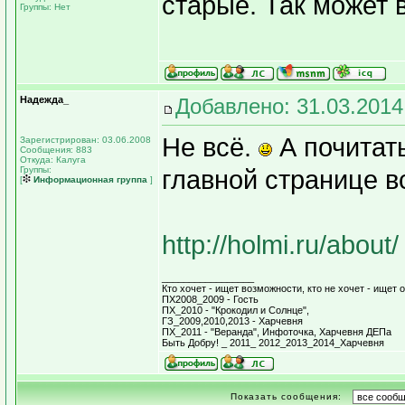
старые. Так может 
Группы: Нет
Надежда_
Добавлено: 31.03.2014
Не всё.
А почитать
Зарегистрирован: 03.06.2008
Сообщения: 883
Откуда: Калуга
Группы:
главной странице вс
[
Информационная группа
]
http://holmi.ru/about/
_________________
Кто хочет - ищет возможности, кто не хочет - ищет о
ПХ2008_2009 - Гость
ПХ_2010 - "Крокодил и Солнце",
ГЗ_2009,2010,2013 - Харчевня
ПХ_2011 - "Веранда", Инфоточка, Харчевня ДЕПа
Быть Добру! _ 2011_ 2012_2013_2014_Харчевня
Показать сообщения: