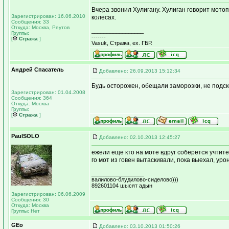
Вчера звонил Хулигану. Хулиган говорит мотоп
Зарегистрирован: 16.06.2010
колесах.
Сообщения: 33
Откуда: Москва, Реутов
_________________
Группы:
-------
[
Стража
]
Vasuk, Стража, ex. ГБР.
Андрей Спасатель
Добавлено: 26.09.2013 15:12:34
Будь осторожен, обещали заморозки, не подск
Зарегистрирован: 01.04.2008
Сообщения: 364
Откуда: Москва
Группы:
[
Стража
]
PaulSOLO
Добавлено: 02.10.2013 12:45:27
ежели еще кто на моте вдруг соберется учтите 
го мот из говен вытаскивали, пока выехал, уро
_________________
валилово-блудилово-сиделово)))
892601104 шысят адын
Зарегистрирован: 06.06.2009
Сообщения: 30
Откуда: Москва
Группы: Нет
GEo
Добавлено: 03.10.2013 01:50:26