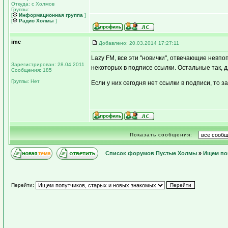
Откуда: с Холмов
Группы:
[
Информационная группа
]
[
Радио Холмы
]
ime
Добавлено: 20.03.2014 17:27:11
Lazy FM, все эти "новички", отвечающие невп
Зарегистрирован: 28.04.2011
некоторых в подписе ссылки. Остальные так, 
Сообщения: 185
Группы: Нет
Если у них сегодня нет ссылки в подписи, то за
Показать сообщения:
Список форумов Пустые Холмы
»
Ищем по
Перейти: