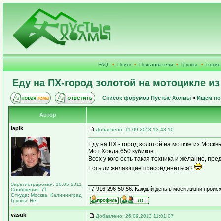
FAQ
•
Поиск
•
Пользователи
•
Группы
•
Регис
Еду на ПХ-город золотой на мотоцикле и
Список форумов Пустые Холмы
»
Ищем по
Автор
lapik
Добавлено: 11.09.2013 13:48:10
Еду на ПХ - город золотой на мотике из Москв
Мот Хонда 650 кубиков.
Всех у кого есть такая техника и желание, пре
Есть ли желающие присоединиться?
_________________
Зарегистрирован: 10.05.2011
+7-916-296-50-56. Каждый день в моей жизни происх
Сообщения: 71
Откуда: Москва, Калининград
Группы: Нет
vasuk
Добавлено: 26.09.2013 11:01:07