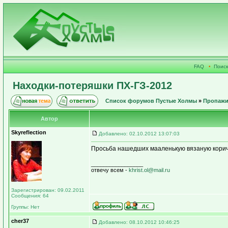
FAQ
•
Поиск
Находки-потеряшки ПХ-ГЗ-2012
Список форумов Пустые Холмы
»
Пропажи
Автор
Skyreflection
Добавлено: 02.10.2012 13:07:03
Просьба нашедших мааленькую вязаную коричн
_________________
отвечу всем -
khrist.ol@mail.ru
Зарегистрирован: 09.02.2011
Сообщения: 64
Группы: Нет
cher37
Добавлено: 08.10.2012 10:46:25