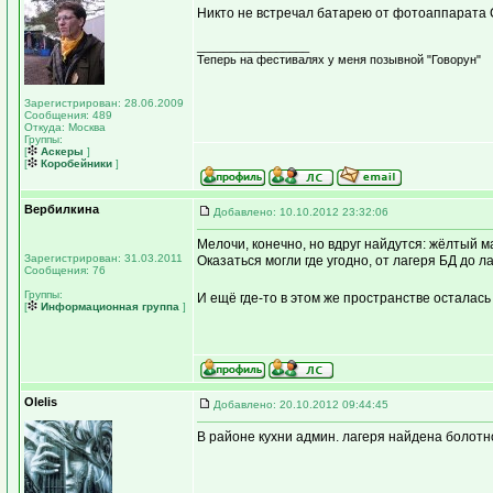
Никто не встречал батарею от фотоаппарата С
_________________
Теперь на фестивалях у меня позывной "Говорун"
Зарегистрирован: 28.06.2009
Сообщения: 489
Откуда: Москва
Группы:
[
Аскеры
]
[
Коробейники
]
Вербилкина
Добавлено: 10.10.2012 23:32:06
Мелочи, конечно, но вдруг найдутся: жёлтый 
Зарегистрирован: 31.03.2011
Оказаться могли где угодно, от лагеря БД до л
Сообщения: 76
Группы:
И ещё где-то в этом же пространстве осталась
[
Информационная группа
]
Olelis
Добавлено: 20.10.2012 09:44:45
В районе кухни админ. лагеря найдена болотн