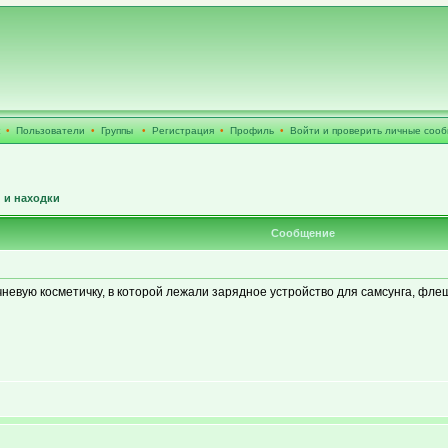
•
Пользователи
•
Группы
•
Регистрация
•
Профиль
•
Войти и проверить личные соо
 и находки
Сообщение
евую косметичку, в которой лежали зарядное устройство для самсунга, флеш