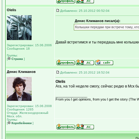
Olelis
Добавлено: 25.10.2012 00:52:04
Денис Климанов писал(а):
Колышки передам при встрече тому, кто
Давай встретимся и ты передашь мне колышки
Зарегистрирован: 15.06.2006
Сообщения: 18
Группы:
[
Стража
]
Денис Климанов
Добавлено: 25.10.2012 18:52:04
Olelis
Ага, на той неделе смогу, сейчас редко в Мск б
_________________
From you I get opinions, from you I get the story (Th
Зарегистрирован: 15.06.2008
Сообщения: 1265
Откуда: Железнодорожный
Моск. обл.
Группы:
[
Коробейники
]
П