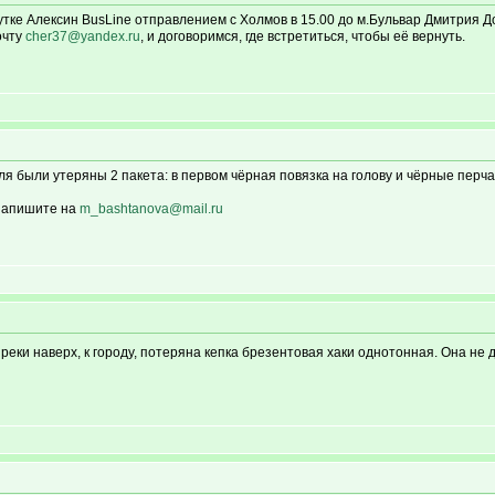
тке Алексин BusLine отправлением с Холмов в 15.00 до м.Бульвар Дмитрия До
очту
cher37@yandex.ru
, и договоримся, где встретиться, чтобы её вернуть.
ля были утеряны 2 пакета: в первом чёрная повязка на голову и чёрные перч
 напишите на
m_bashtanova@mail.ru
от реки наверх, к городу, потеряна кепка брезентовая хаки однотонная. Она н