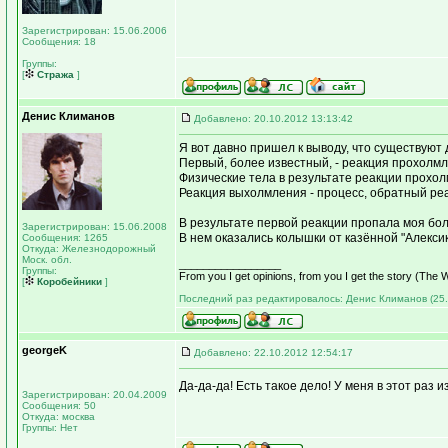
Зарегистрирован: 15.06.2006
Сообщения: 18
Группы:
[
Стража
]
Денис Климанов
Добавлено: 20.10.2012 13:13:42
Я вот давно пришел к выводу, что существуют
Первый, более известный, - реакция прохолмл
Физические тела в результате реакции прохо
Реакция выхолмления - процесс, обратный реа
В результате первой реакции пропала моя бол
Зарегистрирован: 15.06.2008
В нем оказались колышки от казённой "Алексик
Сообщения: 1265
Откуда: Железнодорожный
Моск. обл.
_________________
Группы:
From you I get opinions, from you I get the story (Th
[
Коробейники
]
Последний раз редактировалось: Денис Климанов (25.1
georgeK
Добавлено: 22.10.2012 12:54:17
Да-да-да! Есть такое дело! У меня в этот раз
Зарегистрирован: 20.04.2009
Сообщения: 50
Откуда: москва
Группы: Нет