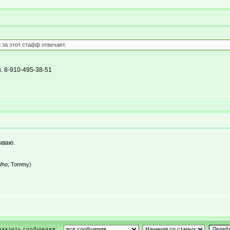
 за этот стафф отвечает.
. 8-910-495-38-51
ываю.
e Who, Tommy)
оказать сообщения: