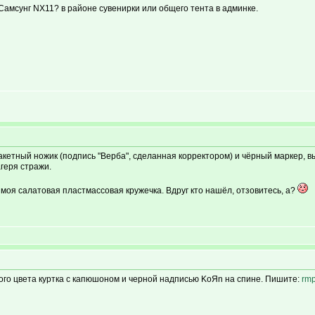
амсунг NX11? в районе сувенирки или общего тента в админке.
макетный ножик (подпись "Верба", сделанная корректором) и чёрный маркер, 
агеря стражи.
 моя салатовая пластмассовая кружечка. Вдруг кто нашёл, отзовитесь, а?
ого цвета куртка с капюшоном и черной надписью KoЯn на спине. Пишите:
rmp