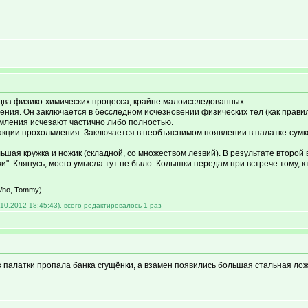
 два физико-химических процесса, крайне малоисследованных.
ения. Он заключается в бесследном исчезновении физических тел (как правил
лмления исчезают частично либо полностью.
кции прохолмления. Заключается в необъяснимом появлении в палатке-сумке-
ьшая кружка и ножик (складной, со множеством лезвий). В результате второй
и". Клянусь, моего умысла тут не было. Колышки передам при встрече тому, к
e Who, Tommy)
0.2012 18:45:43), всего редактировалось 1 раз
 из палатки пропала банка сгущёнки, а взамен появились большая стальная лож