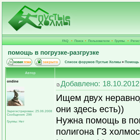
FAQ
•
Поиск
•
Пользователи
•
Группы
•
Регис
помощь в погрузке-разгрузке
Список форумов Пустые Холмы
»
Помощь 
Автор
ondine
Добавлено: 18.10.2012
Ищем двух неравнод
они здесь есть))
Зарегистрирован: 25.06.2008
Сообщения: 296
Нужна помощь в пог
Группы: Нет
полигона ГЗ холмо