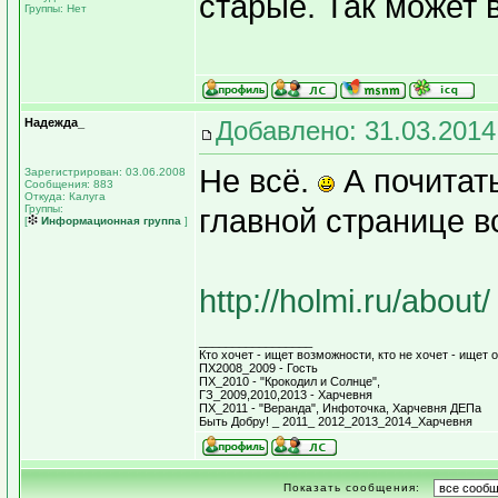
старые. Так может 
Группы: Нет
Надежда_
Добавлено: 31.03.2014
Не всё.
А почитать
Зарегистрирован: 03.06.2008
Сообщения: 883
Откуда: Калуга
Группы:
главной странице вс
[
Информационная группа
]
http://holmi.ru/about/
_________________
Кто хочет - ищет возможности, кто не хочет - ищет о
ПХ2008_2009 - Гость
ПХ_2010 - "Крокодил и Солнце",
ГЗ_2009,2010,2013 - Харчевня
ПХ_2011 - "Веранда", Инфоточка, Харчевня ДЕПа
Быть Добру! _ 2011_ 2012_2013_2014_Харчевня
Показать сообщения: