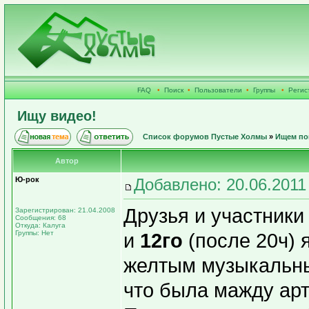
FAQ
•
Поиск
•
Пользователи
•
Группы
•
Регис
Ищу видео!
Список форумов Пустые Холмы
»
Ищем по
Автор
Ю-рок
Добавлено: 20.06.2011
Друзья и участник
Зарегистрирован: 21.04.2008
Сообщения: 68
Откуда: Калуга
Группы: Нет
и
12го
(после 20ч) 
желтым музыкальны
что была мажду арт