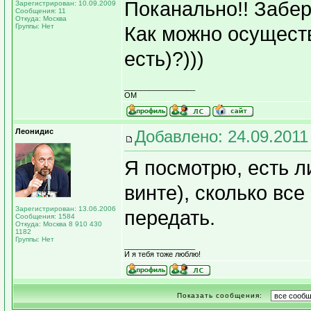
Поканально!! Забер
Зарегистрирован: 10.09.2009
Сообщения: 11
Откуда: Москва
Группы: Нет
Как можно осуществ
есть)?)))
_________________
OM
Леонидис
Добавлено: 24.09.2011
Я посмотрю, есть л
винте), сколько все
Зарегистрирован: 13.06.2006
передать.
Сообщения: 1584
Откуда: Москва 8 910 430
1182
Группы: Нет
_________________
И я тебя тоже люблю!
Показать сообщения: