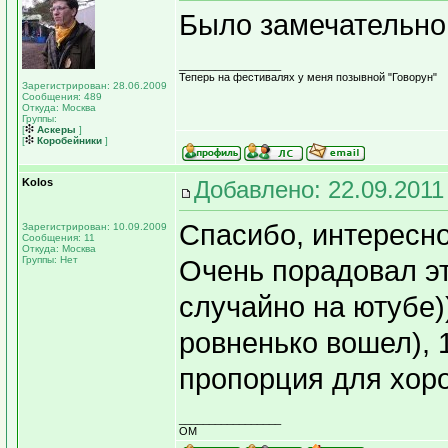
Было замечательно
_________________
Теперь на фестивалях у меня позывной "Говорун"
Зарегистрирован: 28.06.2009
Сообщения: 489
Откуда: Москва
Группы:
[
Аскеры
]
[
Коробейники
]
Kolos
Добавлено: 22.09.2011
Спасибо, интересно
Зарегистрирован: 10.09.2009
Сообщения: 11
Откуда: Москва
Группы: Нет
Очень порадовал эт
случайно на ютубе)
ровненько вошел), 
пропорция для хоро
_________________
OM