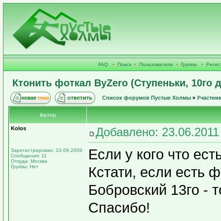
FAQ
•
Поиск
•
Пользователи
•
Группы
•
Регис
Ктонить фоткал ByZero (Ступеньки, 10го д
Список форумов Пустые Холмы
»
Участни
Автор
Kolos
Добавлено: 23.06.2011
Если у кого что ест
Зарегистрирован: 10.09.2009
Сообщения: 11
Откуда: Москва
Группы: Нет
Кстати, если есть 
Бобровский 13го - 
Спасибо!