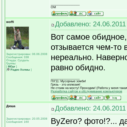
_________________
OM
woffi
Добавлено: 24.06.2011
Вот самое обидное,
отзывается чем-то 
Зарегистрирован: 06.06.2008
нереально. Наверное
Сообщения: 338
Откуда: Суздаль
Группы:
равно обидно.
[
МОрг
]
[
Радио Холмы
]
_________________
ПХ'11: Мусорные зомби!
Грязь - это иллюзия!
Не стоим на мосту! Проходим! (Работа у меня такая 
Разработка сайтов и обслуживание компьютеров
Дюша
Добавлено: 24.06.2011
ByZero? фото!?... д
Зарегистрирован: 20.05.2008
Сообщения: 160