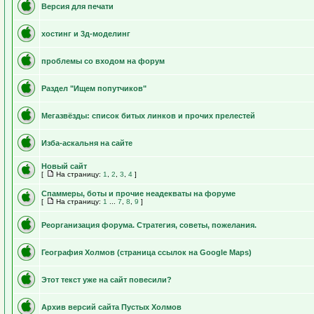
Версия для печати
хостинг и 3д-моделинг
проблемы со входом на форум
Раздел "Ищем попутчиков"
Мегазвёзды: список битых линков и прочих прелестей
Изба-аскальня на сайте
Новый сайт
[
На страницу:
1
,
2
,
3
,
4
]
Спаммеры, боты и прочие неадекваты на форуме
[
На страницу:
1
...
7
,
8
,
9
]
Реорганизация форума. Стратегия, советы, пожелания.
География Холмов (страница ссылок на Google Maps)
Этот текст уже на сайт повесили?
Архив версий сайта Пустых Холмов