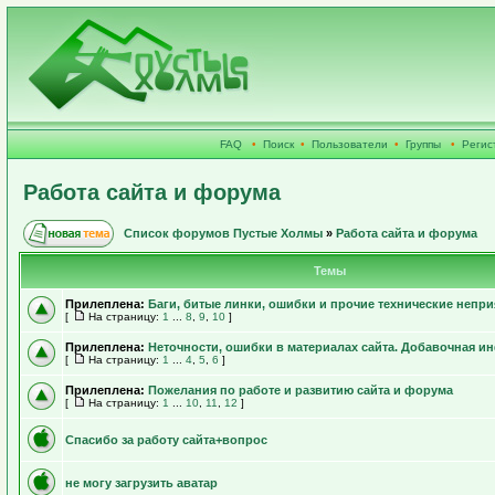
FAQ
•
Поиск
•
Пользователи
•
Группы
•
Регис
Работа сайта и форума
Список форумов Пустые Холмы
»
Работа сайта и форума
Темы
Прилеплена:
Баги, битые линки, ошибки и прочие технические непри
[
На страницу:
1
...
8
,
9
,
10
]
Прилеплена:
Неточности, ошибки в материалах сайта. Добавочная 
[
На страницу:
1
...
4
,
5
,
6
]
Прилеплена:
Пожелания по работе и развитию сайта и форума
[
На страницу:
1
...
10
,
11
,
12
]
Спасибо за работу сайта+вопрос
не могу загрузить аватар