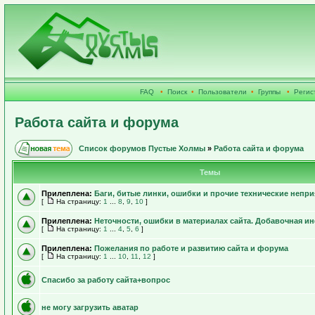
FAQ
•
Поиск
•
Пользователи
•
Группы
•
Регис
Работа сайта и форума
Список форумов Пустые Холмы
»
Работа сайта и форума
Темы
Прилеплена:
Баги, битые линки, ошибки и прочие технические непри
[
На страницу:
1
...
8
,
9
,
10
]
Прилеплена:
Неточности, ошибки в материалах сайта. Добавочная 
[
На страницу:
1
...
4
,
5
,
6
]
Прилеплена:
Пожелания по работе и развитию сайта и форума
[
На страницу:
1
...
10
,
11
,
12
]
Спасибо за работу сайта+вопрос
не могу загрузить аватар