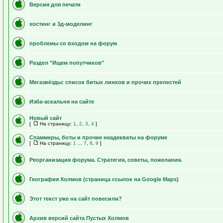
Версия для печати
хостинг и 3д-моделинг
проблемы со входом на форум
Раздел "Ищем попутчиков"
Мегазвёзды: список битых линков и прочих прелестей
Изба-аскальня на сайте
Новый сайт
[
На страницу:
1
,
2
,
3
,
4
]
Спаммеры, боты и прочие неадекваты на форуме
[
На страницу:
1
...
7
,
8
,
9
]
Реорганизация форума. Стратегия, советы, пожелания.
География Холмов (страница ссылок на Google Maps)
Этот текст уже на сайт повесили?
Архив версий сайта Пустых Холмов