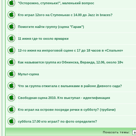
"Осторожно, ступеньки!", маленький вопрос
Кто играл 12ого на Ступеньках с 14.00 до Jazz in braces?
Помогите найти группу (сцена "Гараж")
11 июня где-то около ярмарки
12-го июня на инпроговой сцене с 17 до 18 часов в «Спальне»
Как называется группа из Обнинска, Веранда, 12.06, около 18ч
Мульт-сцена
Что за группа отжигала с валынками в районе Дивного сада?
Свободная сцена 2010. Кто выступал - идентификация
Кто играл на острове посреди речки в субботу? (трубачи)
суббота 17.00 кто играл? по фото определите?
Показать темы: