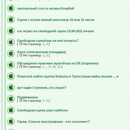
паспортный стол и оксана Кочубей
Сцена с котом малый кинотеатр 10 или 11 число
кто играл на свободной сцене 12.06.2011 ночью
Свободная сцена!как на неё попасть?
[
На страницу:
1
,
2
]
Окно (электронная площадка)
[
На страницу:
1
,
2
]
Обсуждение практики музотбора на ПХ (отделено)
[
На страницу:
1
...
9
,
10
,
11
]
Помогите найти группу Кобыла и Тупоглазые жабы искали ... и
арт-кафе Ступенек, кто играл?
Подвижники.
[
На страницу:
1
,
2
]
Свободная сцена утро субботы
Гараж. Список выступавших - кто пополнит?