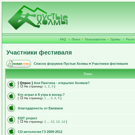
FAQ
•
Поиск
•
Пользователи
•
Группы
•
Регис
Участники фестиваля
Список форумов Пустые Холмы
»
Участники фестиваля
Темы
[ Опрос ]
Аня Пингина - открытие Холмов?
[
На страницу:
1
,
2
,
3
]
Кто играл в 8 утра в воскр.?
[
На страницу:
1
...
3
,
4
,
5
]
благодарность от Ежевики
EXIT project
[
На страницу:
1
...
12
,
13
,
14
]
CD-антология ГЗ 2009-2012