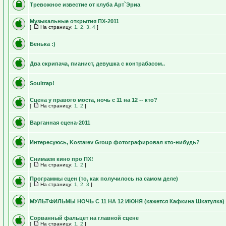
Тревожное известие от клуба Арт`Эриа
Музыкальные открытия ПХ-2011
[
На страницу:
1
,
2
,
3
,
4
]
Бенька :)
Два скрипача, пианист, девушка с контрабасом..
Soultrap!
Сцена у правого моста, ночь с 11 на 12 -- кто?
[
На страницу:
1
,
2
]
Варганная сцена-2011
Интересуюсь, Kostarev Group фотографировал кто-нибудь?
Снимаем кино про ПХ!
[
На страницу:
1
,
2
]
Программы сцен (то, как получилось на самом деле)
[
На страницу:
1
,
2
,
3
]
МУЛЬТФИЛЬМЫ НОЧЬ С 11 НА 12 ИЮНЯ (кажется Кафкина Шкатулка)
Сорванный фальцет на главной сцене
[
На страницу:
1
,
2
]