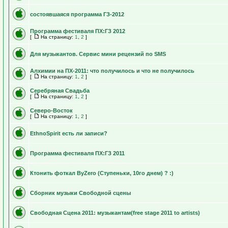
состоявшаяся программа ГЗ-2012
Программа фестиваля ПХ:ГЗ 2012
[
На страницу:
1
,
2
]
Для музыкантов. Сервис мини рецензий по SMS
Алхимии на ПХ-2011: что получилось и что не получилось
[
На страницу:
1
,
2
]
Серебряная Свадьба
[
На страницу:
1
,
2
]
Северо-Восток
[
На страницу:
1
,
2
]
EthnoSpirit есть ли записи?
Программа фестиваля ПХ:ГЗ 2011
Ктонить фоткал ByZero (Ступеньки, 10го днем) ? :)
Сборник музыки Свободной сцены
Свободная Сцена 2011: музыкантам(free stage 2011 to artists)