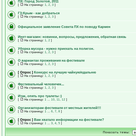
ПХ: Город Золотой, 2011
[
На страницу:
1
,
2
,
3
]
ГЗ:Крым - как добраться
[
На страницу:
1
,
2
,
3
]
Официальное заявление Совета ПХ по поводу Кармен
Инет-магазин: новинки, вопросы, предложения, обратная связь
[
На страницу:
1
,
2
]
Уборка мусора - нужно приехать на полигон.
[
На страницу:
1
,
2
,
3
]
О вариантах проживания на фестивале
[
На страницу:
1
,
2
,
3
]
[ Опрос ]
Конкурс на лучшую чайную/едальню
[
На страницу:
1
,
2
,
3
]
Фестивальный человечек...
[
На страницу:
1
,
2
,
3
]
Итак, опять про туалеты :)
[
На страницу:
1
...
10
,
11
,
12
]
Организаторам фестиваля от местных жителей!!!
[
На страницу:
1
...
6
,
7
,
8
]
[ Опрос ]
Вам хватало информации на фестивале?
[
На страницу:
1
...
3
,
4
,
5
]
Показать темы: