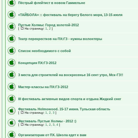
Пёстрый флейтист в новом Гаммельне
«ТАЙБОЛА» :: фестиваль на берегу Белого моря, 13-15 июля
Пустые Холмы: Город золотой-2012
[
На страницу:
1
,
2
]
Театр перекрестков на ПХ:ГЗ - нужны волонтеры
Список необходимого с собой
Концепция ПХ:ГЗ-2012
3 места для строителей на воскресенье 16 сент утро, Мск-ГЗ!!
Мастер-классы на ПХ:ГЗ-2012
III фестиваль активных видов спорта и отдыха Жидкий снег
Фестиваль Holmowood. 15-17 июня. Тульская область
[
На страницу:
1
,
2
,
3
]
Фестиваль Пустые Холмы - 2012 :)
[
На страницу:
1
,
2
,
3
,
4
]
Организаторам от ПХ. Школа едет к вам