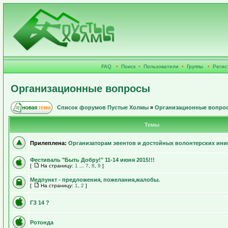
FAQ
•
Поиск
•
Пользователи
•
Группы
•
Регис
Организационные вопросы
Список форумов Пустые Холмы
»
Организационные вопро
Темы
Прилеплена:
Организаторам эвентов и достойных волонтерских иниц
Фестиваль "Быть Добру!" 11-14 июня 2015!!!
[
На страницу:
1
...
7
,
8
,
9
]
Медпункт - предложения, пожелания,жалобы.
[
На страницу:
1
,
2
]
ГЗ 14 ?
Ротонда