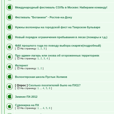
Международный фестиваль СОЛЬ в Москве: Набираем команду!
Фестиваль "Ботаники" - Ростов-на-Дону
Нужны волонеры на городской фест на Тверском бульваре
Новый порядок ограничения пребывания в лесах (пожары и т.д.)
ФАК прошлого года по поводу выбора снаряги(подробный)
[
На страницу:
1
,
2
,
3
]
Про админ-лагерь или снова об огороженных территориях
[
На страницу:
1
,
2
,
3
,
4
]
Интернет
[
На страницу:
1
,
2
]
Волонтерская школа Пустых Холмов
[ Опрос ]
Сколько посетителей было на ПХ11?
[
На страницу:
1
...
4
,
5
,
6
]
Зимние ПХ-2012
Сувенирка на ПХ
[
На страницу:
1
...
4
,
5
,
6
]