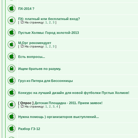
ПХ-2014 ?
ПХ: платный или бесплатный вход?
[
На страницу:
1
,
2
,
3
]
Пустые Холмы: Город золотой-2013
М.Орг рекомендует
[
На страницу:
1
,
2
,
3
]
Есть вопросы...
Ищем братьев по разуму.
Груз из Питера для Бессонницы
Конкурс на лучший дизайн для новой футболки Пустых Холмов!
[ Опрос ]
Детская Площадка - 2011. Прием заявок!
[
На страницу:
1
,
2
,
3
,
4
]
Нужна помощь ) организаторов выступлений...
Разбор ГЗ-12