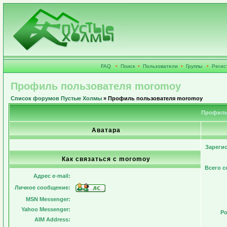
FAQ
•
Поиск
•
Пользователи
•
Группы
•
Регис
Профиль пользователя moromoy
Список форумов Пустые Холмы
» Профиль пользователя moromoy
Профиль
Аватара
Зареги
Как связаться с moromoy
Всего 
Адрес e-mail:
Личное сообщение:
MSN Messenger:
Yahoo Messenger:
Ро
AIM Address: