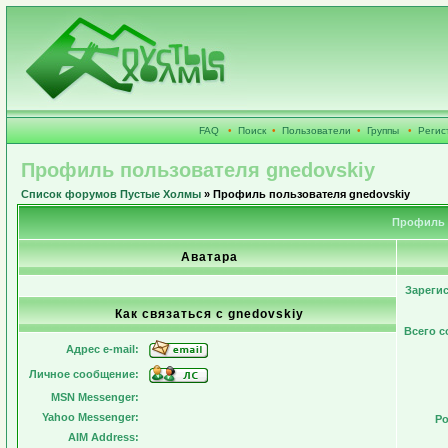
FAQ
•
Поиск
•
Пользователи
•
Группы
•
Регис
Профиль пользователя gnedovskiy
Список форумов Пустые Холмы
» Профиль пользователя gnedovskiy
Профиль 
Аватара
Зареги
Как связаться с gnedovskiy
Всего 
Адрес e-mail:
Личное сообщение:
MSN Messenger:
Yahoo Messenger:
Ро
AIM Address: