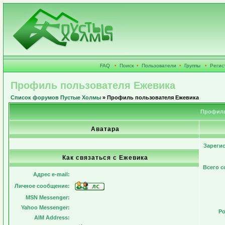
FAQ
•
Поиск
•
Пользователи
•
Группы
•
Регис
Профиль пользователя Ежевика
Список форумов Пустые Холмы
» Профиль пользователя Ежевика
Профиль
Аватара
Зареги
Как связаться с Ежевика
Всего 
Адрес e-mail:
Личное сообщение:
MSN Messenger:
Yahoo Messenger:
Ро
AIM Address: