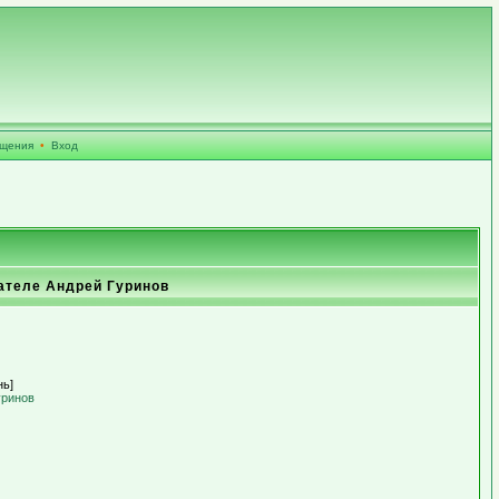
бщения
•
Вход
ателе Андрей Гуринов
нь]
уринов