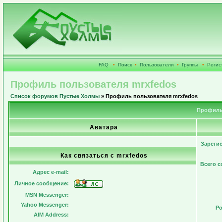
FAQ
•
Поиск
•
Пользователи
•
Группы
•
Регис
Профиль пользователя mrxfedos
Список форумов Пустые Холмы
» Профиль пользователя mrxfedos
Профиль
Аватара
Зареги
Как связаться с mrxfedos
Всего 
Адрес e-mail:
Личное сообщение:
MSN Messenger:
Yahoo Messenger:
Ро
AIM Address: