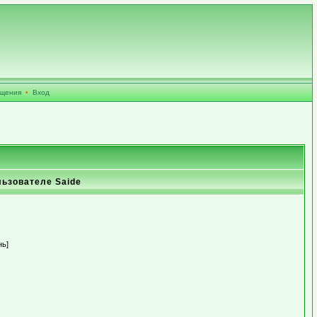
бщения
•
Вход
льзователе Saide
нь]