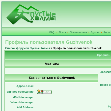
FAQ
•
Поиск
•
Пользователи
•
Группы
•
Регис
Профиль пользователя Guzhvenok
Список форумов Пустые Холмы
» Профиль пользователя Guzhvenok
Профиль 
Аватара
Зареги
Как связаться с Guzhvenok
Всего 
Адрес e-mail:
Личное сообщение:
MSN Messenger:
Yahoo Messenger:
Ро
AIM Address: