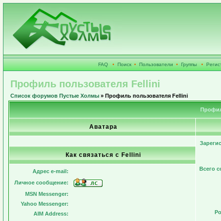
FAQ
•
Поиск
•
Пользователи
•
Группы
•
Регис
Профиль пользователя Fellini
Список форумов Пустые Холмы
» Профиль пользователя Fellini
Профиль
Аватара
Зареги
Как связаться с Fellini
Всего 
Адрес e-mail:
Личное сообщение:
MSN Messenger:
Yahoo Messenger:
Ро
AIM Address: