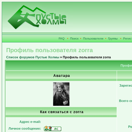
FAQ
•
Поиск
•
Пользователи
•
Группы
•
Регис
Профиль пользователя zorra
Список форумов Пустые Холмы
» Профиль пользователя zorra
Профил
Аватара
Зареги
Всего 
Как связаться с zorra
Адрес e-mail:
Ро
Личное сообщение: