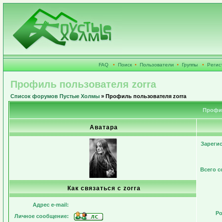
FAQ
•
Поиск
•
Пользователи
•
Группы
•
Регис
Профиль пользователя zorra
Список форумов Пустые Холмы
» Профиль пользователя zorra
Профил
Аватара
Зареги
Всего 
Как связаться с zorra
Адрес e-mail:
Ро
Личное сообщение: