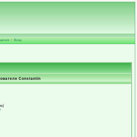
бщения
•
Вход
ователе Constantin
нь]
n