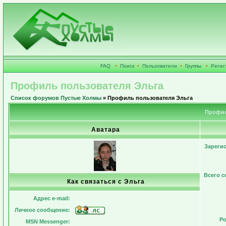
FAQ
•
Поиск
•
Пользователи
•
Группы
•
Регис
Профиль пользователя Эльга
Список форумов Пустые Холмы
» Профиль пользователя Эльга
Профил
Аватара
Зареги
Всего 
Как связаться с Эльга
Адрес e-mail:
Личное сообщение:
Ро
MSN Messenger: